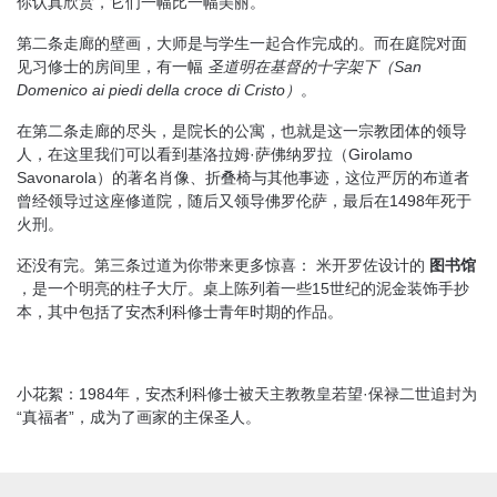
你认真欣赏，它们一幅比一幅美丽。
第二条走廊的壁画，大师是与学生一起合作完成的。而在庭院对面
见习修士的房间里，有一幅
圣道明在基督的十字架下（
San
Domenico ai piedi della croce di Cristo
）
。
在第二条走廊的尽头，是院长的公寓，也就是这一宗教团体的领导
人，在这里我们可以看到基洛拉姆·萨佛纳罗拉（Girolamo
Savonarola）的著名肖像、折叠椅与其他事迹，这位严厉的布道者
曾经领导过这座修道院，随后又领导佛罗伦萨，最后在1498年死于
火刑。
还没有完。第三条过道为你带来更多惊喜： 米开罗佐设计的
图书馆
，是一个明亮的柱子大厅。桌上陈列着一些15世纪的泥金装饰手抄
本，其中包括了安杰利科修士青年时期的作品。
小花絮：1984年，安杰利科修士被天主教教皇若望·保禄二世追封为
“真福者”，成为了画家的主保圣人。