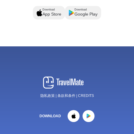
Download
Download
App Store
Google Play
隐私政策
|
条款和条件
|
CREDITS
DOWNLOAD