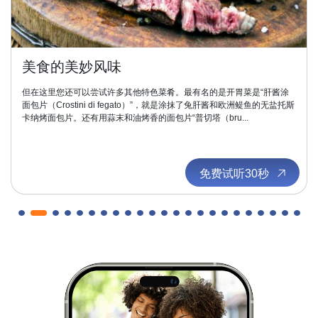
美食的美妙风味
但在这里您还可以尝试许多其他特色菜肴。最有名的是开胃菜是“肝酱涂
面包片（Crostini di fegato）”，就是涂抹了兔肝酱和欧洲鳀鱼的无盐托斯
卡纳烤面包片。还有用蒜末和油烤香的面包片“普切塔（bru...
免费试听30秒