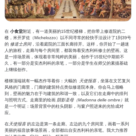
在
小食堂
附近，有一道美丽的15世纪楼梯，把你带上修道院的二
楼，米开罗佐（Michelozzo）以不同寻常的轻快手法设计了1到39号
的
修道士房间
，沿着庭院的三面长廊排开。这样，你开始了一趟迷
人的旅程，走廊与每个房间里，都装饰着安杰利科修士的壁画。这
是一排场景画，体现着非常纯粹的美丽，创作于15世纪中期前不
久，有一部分是安杰利科的亲笔，一部分是学生在师父的素描基础
上继续创作。
楼梯顶端就有一幅杰作等着你：大幅的
天使报喜
，坐落在文艺复兴
风格的门廊里，门廊的建筑特点类似修道院本身。你会马上领略
到，壁画的魅力在于与建筑的和谐一致，以及它们在走廊中的排列
与照明方式。走廊里的绘画
阴影圣母（
Madonna delle ombre
）
就
是一个明证：场景背景中的柱头阴影，与窗户照进来的光恰成对
应。
在
天使报喜
的左边是第一条走廊。左边的九个房间里，画着一系列
美丽的福音故事场景画，全部都出自安杰利科的亲笔。我大力推荐