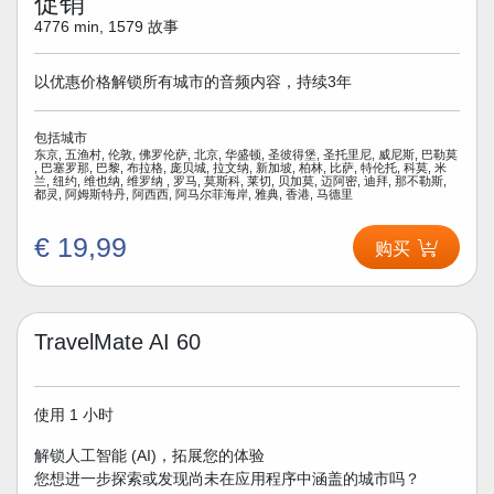
促销
4776 min, 1579 故事
以优惠价格解锁所有城市的音频内容，持续3年
包括城市
东京, 五渔村, 伦敦, 佛罗伦萨, 北京, 华盛顿, 圣彼得堡, 圣托里尼, 威尼斯, 巴勒莫
, 巴塞罗那, 巴黎, 布拉格, 庞贝城, 拉文纳, 新加坡, 柏林, 比萨, 特伦托, 科莫, 米
兰, 纽约, 维也纳, 维罗纳 , 罗马, 莫斯科, 莱切, 贝加莫, 迈阿密, 迪拜, 那不勒斯,
都灵, 阿姆斯特丹, 阿西西, 阿马尔菲海岸, 雅典, 香港, 马德里
€ 19,99
购买
TravelMate AI 60
使用 1 小时
解锁人工智能 (AI)，拓展您的体验
您想进一步探索或发现尚未在应用程序中涵盖的城市吗？