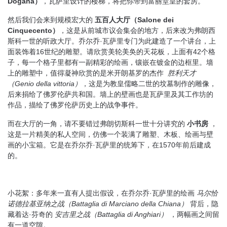
Dogana
）
，瓦萨里设计的楼梯，将把你带到富丽堂皇的套房。
然后我们会来到规模宏大的
五百人大厅（
Salone dei
Cinquecento
）
，这是从前城市议会集会的地方，后来改为弗朗西
斯科一世的听政大厅。乔尔乔·瓦萨里专门为此建造了一个讲台，上
面装饰着16世纪的雕塑。请欣赏美轮美奂的天花板，上面有42个格
子，每一个格子里都有一副精彩的绘画，镶嵌在镀金的边框里。墙
上的雕塑中，值得凝神欣赏的是米开朗基罗的杰作
胜利天才
（
Genio della vittoria
）
，这是为教皇儒略二世的坟墓制作的雕像，
后来捐给了佛罗伦萨共和国。墙上的壁画也是瓦萨里及其工作坊的
作品，描绘了佛罗伦萨历史上的战争事件。
而在大厅的一角，请不要错过弗朗切斯科一世十分讲究的
小书房
，
这是一片精美的私人空间，仿佛一个装满了雕塑、木板、绘画与壁
画的小宝箱。它是在乔尔乔·瓦萨里的统筹下，在1570年前后建成
的。
小花絮：多年来一直有人提出假设，在乔尔乔·瓦萨里的绘画
马尔恰
诺德拉基亚纳之战（
Battaglia di Marciano della Chiana
）
背后，隐
藏着达·芬奇的
安吉里之战（
Battaglia di Anghiari
）
，两幅画之间留
有一道空隙。