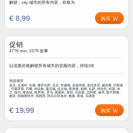
解锁：city 城市的所有内容，价格为
€ 8,99
购买
促销
4776 min, 1579 故事
以优惠价格解锁所有城市的音频内容，持续3年
包括城市
东京, 五渔村, 伦敦, 佛罗伦萨, 北京, 华盛顿, 圣彼得堡, 圣托里尼, 威尼斯, 巴勒莫
, 巴塞罗那, 巴黎, 布拉格, 庞贝城, 拉文纳, 新加坡, 柏林, 比萨, 特伦托, 科莫, 米
兰, 纽约, 维也纳, 维罗纳 , 罗马, 莫斯科, 莱切, 贝加莫, 迈阿密, 迪拜, 那不勒斯,
都灵, 阿姆斯特丹, 阿西西, 阿马尔菲海岸, 雅典, 香港, 马德里
€ 19,99
购买