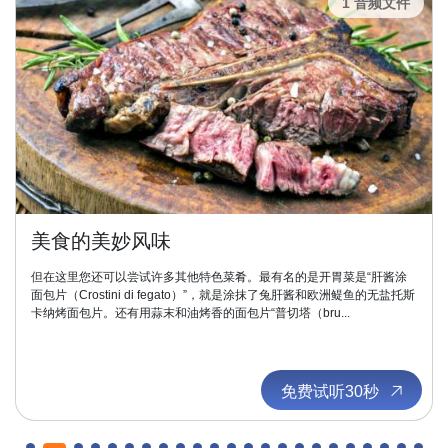
1 音频文件
美食的美妙风味
但在这里您还可以尝试许多其他特色菜肴。最有名的是开胃菜是“肝酱涂
面包片（Crostini di fegato）”，就是涂抹了兔肝酱和欧洲鳀鱼的无盐托斯
卡纳烤面包片。还有用蒜末和油烤香的面包片“普切塔（bru...
免费试听30秒