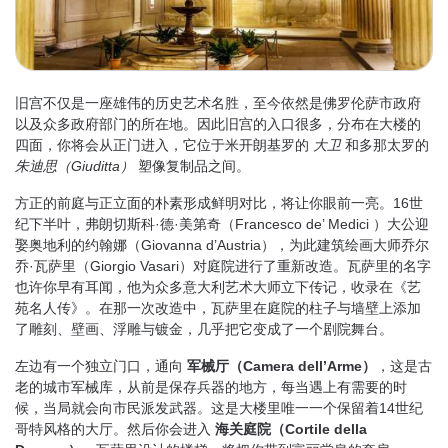
旧宫不仅是一座雄伟的历史艺术名胜，至今依然是佛罗伦萨市政府
以及众多政府部门的所在地。因此旧宫的入口很多，分布在大楼的
四面，你将会从正门进入，它位于米开朗基罗的
大卫
和多那太罗的
朱迪思（
Giuditta
）
塑像复制品之间。
方正的前庭与正立面的朴素形成鲜明对比，将让你眼前一亮。16世
纪下半叶，弗朗切斯科·德·美第奇（Francesco de’ Medici ）大公迎
娶奥地利的约翰娜（Giovanna d’Austria），为此建筑绘画大师乔尔
乔·瓦萨里（Giorgio Vasari）对庭院进行了重新改造。瓦萨里的名字
也许你早有耳闻，他为众多意大利艺术大师立下传记，收录在《艺
苑名人传》。在那一次改造中，瓦萨里在庭院的柱子与墙壁上添加
了雕刻、壁画、浮雕与镀金，几乎把它变成了一个剧院舞台。
左边有一个独立门口，通向
军械厅（
Camera dell’Arme
）
，这是古
老的城市军械库，从前是保存兵器的地方，每当遇上有需要的时
候，当局就会向市民派发武器。这是大楼里唯一一个保留着14世纪
哥特风格的大厅。然后你会进入
海关庭院（
Cortile della