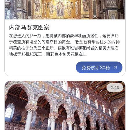
内部马赛克图案
在您进入的那一刻，您将被内部的豪华壮丽所迷住，这要归功
于覆盖所有墙壁的闪耀夺目的黄金。 教堂被有华丽柱头的两排
精美的柱子分为三个正厅。镶嵌有斑岩和花岗岩的精美大理石
地板于16世纪完工，而彩色木制天花板在1...
免费试听30秒
2:43