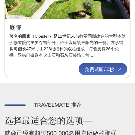
庭院
著名的回廊（Cloister）是12世纪末与教堂同期建造的大型本笃
会修道院的主要存留部分，位于该建筑最阳光的一侧。方形结
构每侧长47米，由228根细长的双柱组成，每侧支撑26个尖
拱。双拱门镶嵌有火山石和石灰石装饰，营...
免费试听30秒
TRAVELMATE 推荐
选择最适合您的选项—
就像已经有超过500,000名用户所做的那样