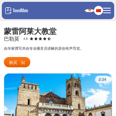
蒙雷阿莱大教堂
巴勒莫
4.8
由专家撰写并由专业播音员讲解的原创有声导览。
购买
2:24