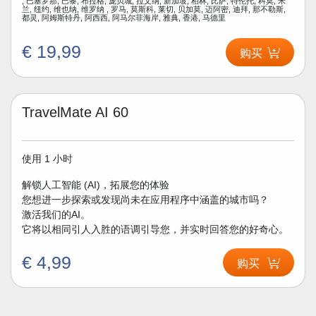
, 巴塞罗那, 巴黎, 布拉格, 庞贝城, 拉文纳, 新加坡, 柏林, 比萨, 特伦托, 科莫, 米
兰, 纽约, 维也纳, 维罗纳 , 罗马, 莫斯科, 莱切, 贝加莫, 迈阿密, 迪拜, 那不勒斯,
都灵, 阿姆斯特丹, 阿西西, 阿马尔菲海岸, 雅典, 香港, 马德里
€ 19,99
购买
TravelMate AI 60
使用 1 小时
解锁人工智能 (AI)，拓展您的体验
您想进一步探索或发现尚未在应用程序中涵盖的城市吗？
激活我们的AI。
它将以相同引人入胜的语调引导您，并实时回答您的好奇心。
€ 4,99
购买