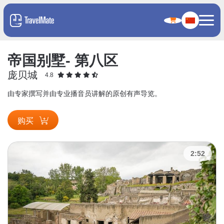
帝国别墅- 第八区
庞贝城
4.8
由专家撰写并由专业播音员讲解的原创有声导览。
购买
2:52