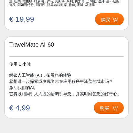
兰, 纽约, 维也纳, 维罗纳 , 罗马, 莫斯科, 莱切, 贝加莫, 迈阿密, 迪拜, 那不勒斯,
都灵, 阿姆斯特丹, 阿西西, 阿马尔菲海岸, 雅典, 香港, 马德里
€ 19,99
购买
TravelMate AI 60
使用 1 小时
解锁人工智能 (AI)，拓展您的体验
您想进一步探索或发现尚未在应用程序中涵盖的城市吗？
激活我们的AI。
它将以相同引人入胜的语调引导您，并实时回答您的好奇心。
€ 4,99
购买