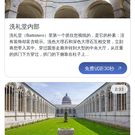
洗礼堂内部
洗礼堂（Battistero）里第一个抓住您视线的，是它的朴素：没
有装饰却富含暗示。浅色大理石和深色大理石互相交替，立刻
将您带入其中。穿过圆形走廊并转到大型的中央大厅，从庄重
的拱门下方穿过，拱门的下侧靠在柱子上...
免费试听30秒
2:33