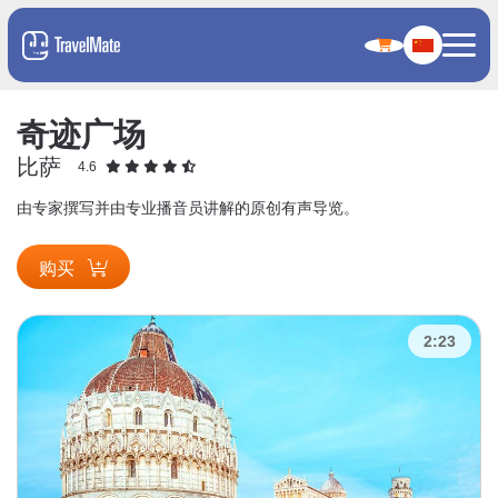
奇迹广场
比萨
4.6
由专家撰写并由专业播音员讲解的原创有声导览。
购买
2:23