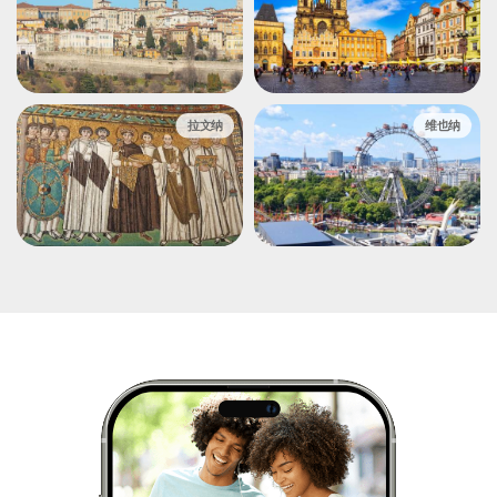
拉文纳
维也纳