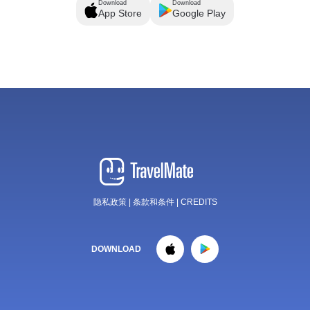
Download
Download
App Store
Google Play
隐私政策
|
条款和条件
|
CREDITS
DOWNLOAD