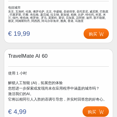
包括城市
东京, 五渔村, 伦敦, 佛罗伦萨, 北京, 华盛顿, 圣彼得堡, 圣托里尼, 威尼斯, 巴勒莫
, 巴塞罗那, 巴黎, 布拉格, 庞贝城, 拉文纳, 新加坡, 柏林, 比萨, 特伦托, 科莫, 米
兰, 纽约, 维也纳, 维罗纳 , 罗马, 莫斯科, 莱切, 贝加莫, 迈阿密, 迪拜, 那不勒斯,
都灵, 阿姆斯特丹, 阿西西, 阿马尔菲海岸, 雅典, 香港, 马德里
€ 19,99
购买
TravelMate AI 60
使用 1 小时
解锁人工智能 (AI)，拓展您的体验
您想进一步探索或发现尚未在应用程序中涵盖的城市吗？
激活我们的AI。
它将以相同引人入胜的语调引导您，并实时回答您的好奇心。
€ 4,99
购买