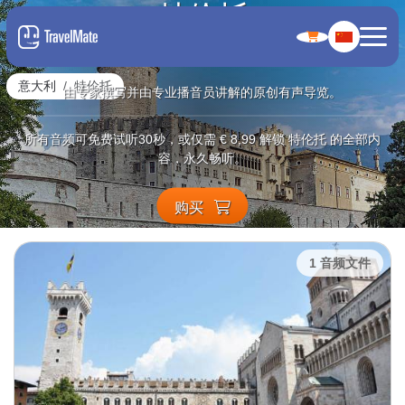
特伦托
4.3
意大利
特伦托
由专家撰写并由专业播音员讲解的原创有声导览。
所有音频可免费试听30秒，或仅需 € 8,99 解锁 特伦托 的全部内
容，永久畅听。
购买
1 音频文件