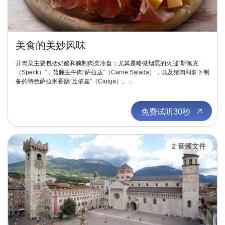
美食的美妙风味
开胃菜主要包括奶酪和腌制肉类冷盘；尤其是略微烟熏的火腿“斯佩克
（Speck）”，盐腌生牛肉“萨拉达”（Carne Salada），以及猪肉和萝卜制
备的特色萨拉米香肠“丘依嘉”（Ciuiga）。...
免费试听30秒
2 音频文件