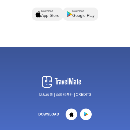
Download
Download
App Store
Google Play
隐私政策
|
条款和条件
|
CREDITS
DOWNLOAD