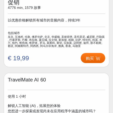
促销
4776 min, 1579 故事
以优惠价格解锁所有城市的音频内容，持续3年
包括城市
东京, 五渔村, 伦敦, 佛罗伦萨, 北京, 华盛顿, 圣彼得堡, 圣托里尼, 威尼斯, 巴勒莫
, 巴塞罗那, 巴黎, 布拉格, 庞贝城, 拉文纳, 新加坡, 柏林, 比萨, 特伦托, 科莫, 米
兰, 纽约, 维也纳, 维罗纳 , 罗马, 莫斯科, 莱切, 贝加莫, 迈阿密, 迪拜, 那不勒斯,
都灵, 阿姆斯特丹, 阿西西, 阿马尔菲海岸, 雅典, 香港, 马德里
€ 19,99
购买
TravelMate AI 60
使用 1 小时
解锁人工智能 (AI)，拓展您的体验
您想进一步探索或发现尚未在应用程序中涵盖的城市吗？