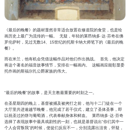
《最后的晚餐》的题材显然非常适合放置在修道院的食堂，也是绘
画历史上最广为流传的一幅。 无疑，年轻的莱昂纳多·达·芬奇在佛
罗伦萨时，见过无数14、15世纪的托斯卡纳大师笔下的《最后的晚
餐》。
而在米兰，他有机会凭借这幅作品对他们作出挑战。 首先，他决定
将这个著名的福音故事情节，安排在一幅画内。 这幅画应能彰显委
托作画的斯福尔扎公爵家族的伟大。
“最后的晚餐”的故事，是天主教最重要的时刻之一。
在圣星期四的晚上，基督被捕及被拷打之前，他与十二门徒在一个
大厅里共进逾越节晚餐，他完成了若干仪式，建立了圣体圣事，即
以祝圣过的饼与葡萄酒，代表奉献身体和鲜血。 莱昂纳多·达·芬奇
选择了表现故事中最具戏剧性的一刻，也就是基督说出“你们其中一
个人会背叛我”的时候，使徒们反应不一，分别流露出沮丧，怀疑，