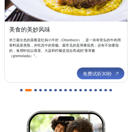
美食的美妙风味
米兰最出色的菜肴是红焖小牛肘（Ossobuco），是一块有骨头的牛肉用
香料蔬菜煮熟，并吃其中的骨髓。最常见的是用番茄煮；还有不加番茄
的，食用时佐以香菜、大蒜和柠檬皮混合而成的“香草酱
（gremolada）”...
免费试听30秒