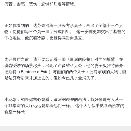
痛苦，困惑，悲伤，恐惧和后退等情绪。
正如你看到的，达芬奇沿着一张长方形桌子，画出了全部十三个人
物：使徒们每三个为一组，分成四组。 这一安排更加突出了基督的
中心地位，他沉着冷静，更显得高贵而孤立。
离开展厅之前，请不要忘记看一眼《最后的晚餐》对面的墙壁，在
基督受难
的场景尽头，出现了卢多维科大公，他的妻子贝雅特丽齐·
德斯特（Beatrice d'Este）与他们的两个儿子：公爵家族的人物可能
是达芬奇后来才加上去的，但如今已几乎全消失了。
小花絮：如果你留心观看，
最后的晚餐
的画法，就好像是有人从一
个非常深的大厅远远观察着他们一样。 这个大厅似乎就跟画所在的
食堂一样长！