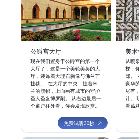
公爵宫大厅
美术
现在我们置身于公爵宫的第一个
从喷
大厅了，这是一个美轮美奂的大
梯，
厅，装饰着大理石胸像与佛兰芒
邸。
挂毯。 在大厅的中央，挂着米
豪华
兰的旗帜，上面画有城市的守护
尽有
圣人圣盎博罗削。 从右边最后一
计。
个窗户往外看，你会发现欣赏...
看葛莉
免费试听30秒