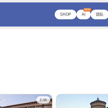
NEW
SHOP
AI
团队
2:48