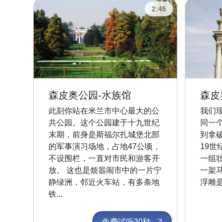
2:45
森皮奥公园-水族馆
森皮
此刻你站在米兰市中心最大的公
我们
共公园。这个公园建于十九世纪
同一
末期，前身是斯福尔扎城堡北部
到拿
的军事演习场地，占地47公顷，
19世
不设围栏，一直对市民和游客开
一组
放。 这也是烦嚣闹市中的一片宁
一架
静绿洲，邻近火车站，有多条地
浮雕是
铁...
免费试听30秒