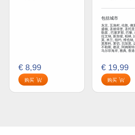
包括城市
东京, 五渔村, 伦敦, 佛
盛顿, 圣彼得堡, 圣托里
勒莫 , 巴塞罗那, 巴黎,
拉文纳, 新加坡, 柏林, 
莫, 米兰, 纽约, 维也纳,
莫斯科, 莱切, 贝加莫, 
不勒斯, 都灵, 阿姆斯特
马尔菲海岸, 雅典, 香港
€ 8,99
€ 19,99
购买
购买