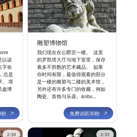
雕塑博物馆
re
我们现在在公爵宫一楼。 这里
塔是以设
的罗凯塔大厅与地下室里，保存
名字命
着多不胜数的艺术藏品。 如果
，总是
你时间有限，最值得观看的部分
。 塔
是一楼的雕塑与二楼的美术馆，
圣盎博
另外还有许多专门的收藏，例如
陶瓷、首饰与乐器。&nbs...
0秒
免费试听30秒
2:38
2:33