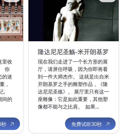
隆达尼尼圣觞-米开朗基罗
这里收
现在我们走进了一个长方形的展
 你
厅，请屏住呼吸，因为你即将看
态的迷
到一件大师杰作。 这就是出自米
董，
开朗基罗之手的雕塑作品，《隆
世纪。
达尼尼圣殇》。 展厅里只有这一
期间的
座雕像：它是如此重要，其他塑
像都不能与之比肩。 如果...
0秒
免费试听30秒