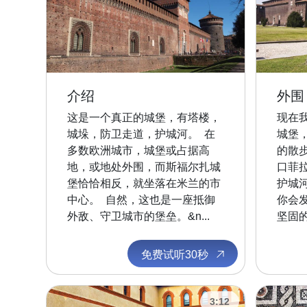
介绍
外围
这是一个真正的城堡，有塔楼，
现在
城垛，防卫走道，护城河。 在
城堡
多数欧洲城市，城堡或占据高
的散
地，或地处外围，而斯福尔扎城
口菲
堡恰恰相反，就坐落在米兰的市
护城
中心。 自然，这也是一座抵御
你会
外敌、守卫城市的堡垒。&n...
坚固的
免费试听30秒
3:12