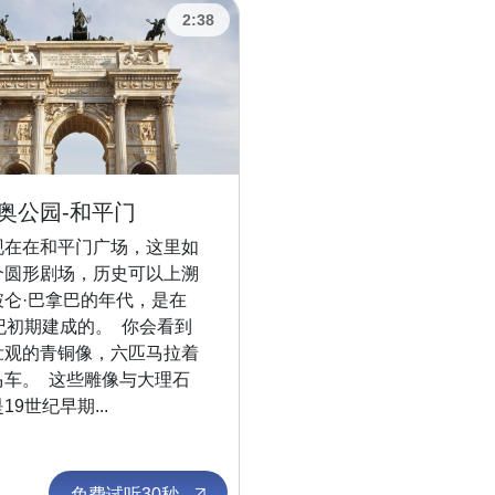
2:38
奥公园-和平门
现在在和平门广场，这里如
个圆形剧场，历史可以上溯
破仑·巴拿巴的年代，是在
纪初期建成的。 你会看到
壮观的青铜像，六匹马拉着
马车。 这些雕像与大理石
19世纪早期...
免费试听30秒