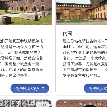
内围
我们开始真正参观斯福尔扎
现在你站在菲拉雷特塔（Tor
，这将是一场令人心旷神怡
del Filarete）前。这座
步。 我们将从城堡的主入
计它的托斯卡纳建筑师的
拉雷特塔开始。然后会沿着
名的。 旁边是一个大喷泉
河，围绕整个城堡走一圈。
挤满了游客，尤其是在夏季
发现，在城堡的两端有两座
上立着城市的保护神——
塔，建议你去看...
罗削身穿主教服的雕...
免费试听30秒
免费试听3
3:41