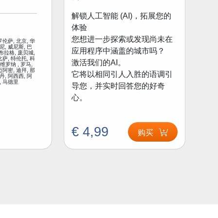
解锁人工智能 (AI)，拓展您的
体验
您想进一步探索或发现尚未在
罗伦萨, 北京, 华
尼, 威尼斯, 巴
应用程序中涵盖的城市吗？
 布拉格, 庞贝城,
比萨, 特伦托, 科
激活我们的AI。
 维罗纳 , 罗马,
迈阿密, 迪拜, 那
它将以相同引人入胜的语调引
丹, 阿西西, 阿
, 马德里
导您，并实时回答您的好奇
心。
€ 4,99
购买