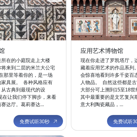
馆
应用艺术博物馆
泉所在的小庭院走上大楼
现在你走进了罗凯塔厅，
你将来到二层的米兰大公宅
藏着应用艺术的作品系列。
 在那里等着你的，是一场
会惊喜地看到许多千姿百
的家具展。 各种风格应有
人物品。 自然这些都是古
，从古典到最现代的设
大部分可上溯到15至18
 现在让我们停下脚步，来看
其中最重要的是文艺复兴
赛达厅。葛莉赛达...
意大利陶瓷藏品，...
免费试听30秒
免费试听3