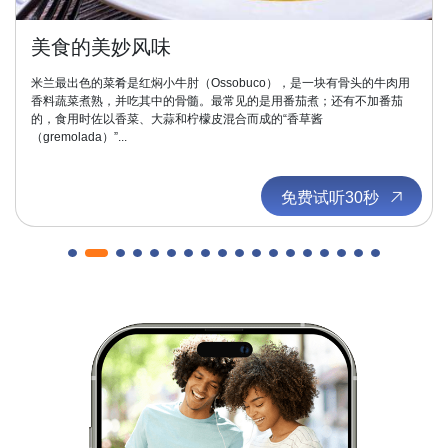
美食的美妙风味
米兰最出色的菜肴是红焖小牛肘（Ossobuco），是一块有骨头的牛肉用
香料蔬菜煮熟，并吃其中的骨髓。最常见的是用番茄煮；还有不加番茄
的，食用时佐以香菜、大蒜和柠檬皮混合而成的“香草酱
（gremolada）”...
免费试听30秒