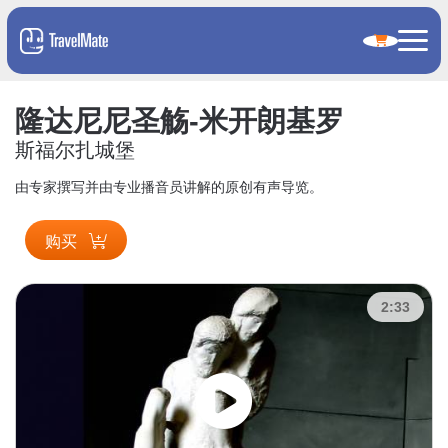
隆达尼尼圣觞-米开朗基罗
斯福尔扎城堡
由专家撰写并由专业播音员讲解的原创有声导览。
购买
2:33