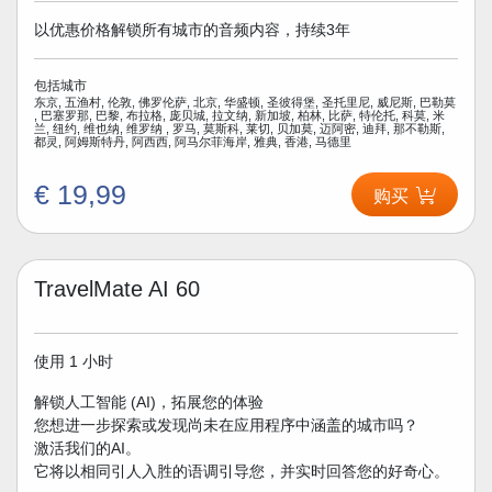
以优惠价格解锁所有城市的音频内容，持续3年
包括城市
东京, 五渔村, 伦敦, 佛罗伦萨, 北京, 华盛顿, 圣彼得堡, 圣托里尼, 威尼斯, 巴勒莫
, 巴塞罗那, 巴黎, 布拉格, 庞贝城, 拉文纳, 新加坡, 柏林, 比萨, 特伦托, 科莫, 米
兰, 纽约, 维也纳, 维罗纳 , 罗马, 莫斯科, 莱切, 贝加莫, 迈阿密, 迪拜, 那不勒斯,
都灵, 阿姆斯特丹, 阿西西, 阿马尔菲海岸, 雅典, 香港, 马德里
€ 19,99
购买
TravelMate AI 60
使用 1 小时
解锁人工智能 (AI)，拓展您的体验
您想进一步探索或发现尚未在应用程序中涵盖的城市吗？
激活我们的AI。
它将以相同引人入胜的语调引导您，并实时回答您的好奇心。