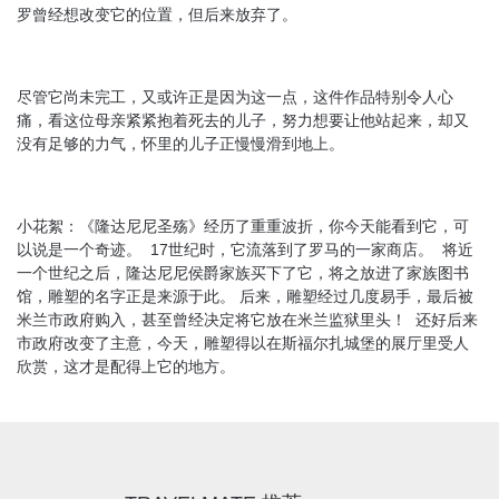
罗曾经想改变它的位置，但后来放弃了。
尽管它尚未完工，又或许正是因为这一点，这件作品特别令人心
痛，看这位母亲紧紧抱着死去的儿子，努力想要让他站起来，却又
没有足够的力气，怀里的儿子正慢慢滑到地上。
小花絮：《隆达尼尼圣殇》经历了重重波折，你今天能看到它，可
以说是一个奇迹。 17世纪时，它流落到了罗马的一家商店。 将近
一个世纪之后，隆达尼尼侯爵家族买下了它，将之放进了家族图书
馆，雕塑的名字正是来源于此。 后来，雕塑经过几度易手，最后被
米兰市政府购入，甚至曾经决定将它放在米兰监狱里头！ 还好后来
市政府改变了主意，今天，雕塑得以在斯福尔扎城堡的展厅里受人
欣赏，这才是配得上它的地方。