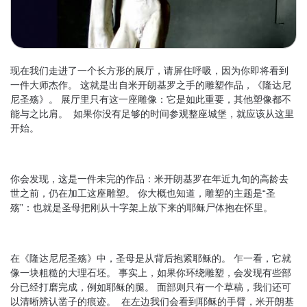
现在我们走进了一个长方形的展厅，请屏住呼吸，因为你即将看到
一件大师杰作。 这就是出自米开朗基罗之手的雕塑作品，《隆达尼
尼圣殇》。 展厅里只有这一座雕像：它是如此重要，其他塑像都不
能与之比肩。 如果你没有足够的时间参观整座城堡，就应该从这里
开始。
你会发现，这是一件未完的作品：米开朗基罗在年近九旬的高龄去
世之前，仍在加工这座雕塑。 你大概也知道，雕塑的主题是“圣
殇”：也就是圣母把刚从十字架上放下来的耶稣尸体抱在怀里。
在《隆达尼尼圣殇》中，圣母是从背后抱紧耶稣的。 乍一看，它就
像一块粗糙的大理石坯。 事实上，如果你环绕雕塑，会发现有些部
分已经打磨完成，例如耶稣的腿。 面部则只有一个草稿，我们还可
以清晰辨认凿子的痕迹。 在左边我们会看到耶稣的手臂，米开朗基