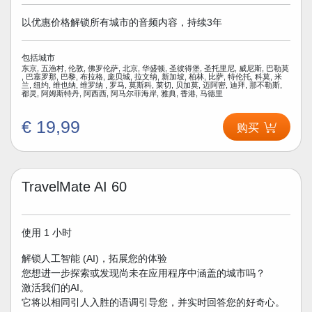
以优惠价格解锁所有城市的音频内容，持续3年
包括城市
东京, 五渔村, 伦敦, 佛罗伦萨, 北京, 华盛顿, 圣彼得堡, 圣托里尼, 威尼斯, 巴勒莫
, 巴塞罗那, 巴黎, 布拉格, 庞贝城, 拉文纳, 新加坡, 柏林, 比萨, 特伦托, 科莫, 米
兰, 纽约, 维也纳, 维罗纳 , 罗马, 莫斯科, 莱切, 贝加莫, 迈阿密, 迪拜, 那不勒斯,
都灵, 阿姆斯特丹, 阿西西, 阿马尔菲海岸, 雅典, 香港, 马德里
€ 19,99
购买
TravelMate AI 60
使用 1 小时
解锁人工智能 (AI)，拓展您的体验
您想进一步探索或发现尚未在应用程序中涵盖的城市吗？
激活我们的AI。
它将以相同引人入胜的语调引导您，并实时回答您的好奇心。