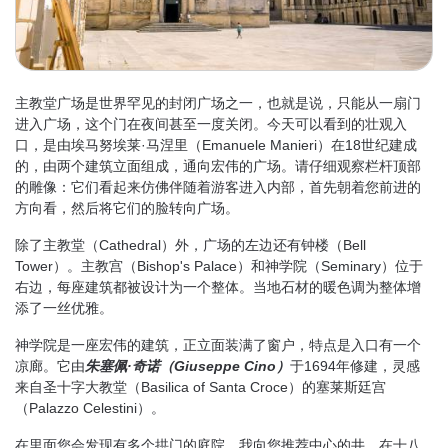
主教堂广场是世界罕见的封闭广场之一，也就是说，只能从一扇门
进入广场，这个门在夜间甚至一度关闭。今天可以看到的壮观入
口，是由埃马努埃莱·马涅里（Emanuele Manieri）在18世纪建成
的，由两个建筑立面组成，通向宏伟的广场。请仔细观察栏杆顶部
的雕像：它们看起来仿佛伴随着游客进入内部，首先朝着您前进的
方向看，然后将它们的脸转向广场。
除了主教堂（Cathedral）外，广场的左边还有钟楼（Bell
Tower）。主教宫（Bishop's Palace）和神学院（Seminary）位于
右边，每座建筑都被设计为一个整体。当地石材的暖色调为整体增
添了一丝优雅。
神学院是一座宏伟的建筑，正立面装满了窗户，特点是入口有一个
凉廊。它由
朱塞佩·奇诺（Giuseppe Cino）
于1694年修建，灵感
来自圣十字大教堂（Basilica of Santa Croce）的塞莱斯廷宫
（Palazzo Celestini）。
在里面您会发现有多个拱门的庭院。我向您推荐中心的井，在十八