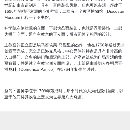
世纪初由奇诺制造，具有丰富的装饰风格。您也可以参观一座建于
1696年的精巧灰泥的小礼拜堂，二楼有一个教区博物馆（Diocesan
Museum）和一个图书馆。
神学院左侧壮观的立面，下部为凸面装饰，也就是浮雕装饰；上部
为拱门立面，通向主教宫的正立面，后者延续了相同的设计。
主教宫的正立面是埃马努埃莱·马涅里的杰作，他在1758年通过天才
创意而完成，完全是巴洛克风格，中心元件的特点是具有非常高的
入口拱门、众多的拱门和后退的上部。这座建筑成为广场景观的壮
丽背景，并延续了主教堂侧立面的设计。上部是由莱切人多明尼哥·
潘尼科（Domenico Panico）在1764年制作的时钟。
趣闻：当神学院于1709年落成时，那个时代的人为此感到自豪，以
至于他们将其狭隘上定义为世界第八大奇迹。