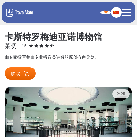
卡斯特罗梅迪亚诺博物馆
莱切
4.5
由专家撰写并由专业播音员讲解的原创有声导览。
购买
2:25