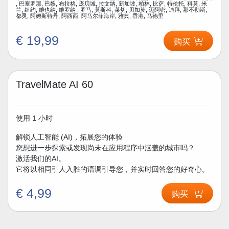
, 巴塞罗那, 巴黎, 布拉格, 庞贝城, 拉文纳, 新加坡, 柏林, 比萨, 特伦托, 科莫, 米
兰, 纽约, 维也纳, 维罗纳 , 罗马, 莫斯科, 莱切, 贝加莫, 迈阿密, 迪拜, 那不勒斯,
都灵, 阿姆斯特丹, 阿西西, 阿马尔菲海岸, 雅典, 香港, 马德里
€ 19,99
购买
TravelMate AI 60
使用 1 小时
解锁人工智能 (AI)，拓展您的体验
您想进一步探索或发现尚未在应用程序中涵盖的城市吗？
激活我们的AI。
它将以相同引人入胜的语调引导您，并实时回答您的好奇心。
€ 4,99
购买