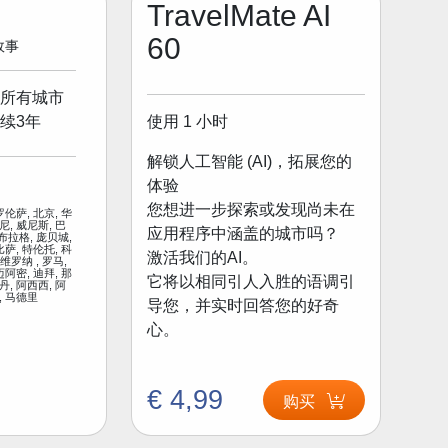
TravelMate AI
60
 故事
所有城市
使用 1 小时
续3年
解锁人工智能 (AI)，拓展您的
体验
您想进一步探索或发现尚未在
罗伦萨, 北京, 华
尼, 威尼斯, 巴
应用程序中涵盖的城市吗？
 布拉格, 庞贝城,
比萨, 特伦托, 科
激活我们的AI。
 维罗纳 , 罗马,
迈阿密, 迪拜, 那
它将以相同引人入胜的语调引
丹, 阿西西, 阿
, 马德里
导您，并实时回答您的好奇
心。
€ 4,99
购买