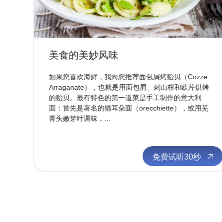
美食的美妙风味
，当
如果您喜欢海鲜，我向您推荐面包屑烤贻贝（Cozze
。
Arraganate），也就是用面包屑、刺山柑和欧芹烘烤
软
的贻贝。最有特色的第一道菜是手工制作的意大利
面：首先是著名的猫耳朵面（orecchiette），或用芜
菁头嫩芽叶调味，...
秒
免费试听30秒