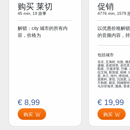
购买 莱切
促销
45 min, 19 故事
4776 min, 1579
解锁：city 城市的所有内
以优惠价格解锁
容，价格为
的音频内容，持
包括城市
东京, 五渔村, 伦敦, 佛
盛顿, 圣彼得堡, 圣托里
勒莫 , 巴塞罗那, 巴黎,
拉文纳, 新加坡, 柏林, 
莫, 米兰, 纽约, 维也纳,
莫斯科, 莱切, 贝加莫, 
不勒斯, 都灵, 阿姆斯特
马尔菲海岸, 雅典, 香港
€ 8,99
€ 19,99
购买
购买