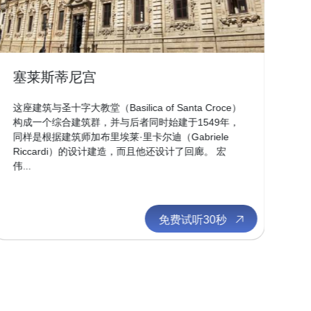
塞莱斯蒂尼宫
圣
这座建筑与圣十字大教堂（Basilica of Santa Croce）
工
构成一个综合建筑群，并与后者同时始建于1549年，
为
同样是根据建筑师加布里埃莱·里卡尔迪（Gabriele
1
Riccardi）的设计建造，而且他还设计了回廊。 宏
圣
伟...
柱
免费试听30秒