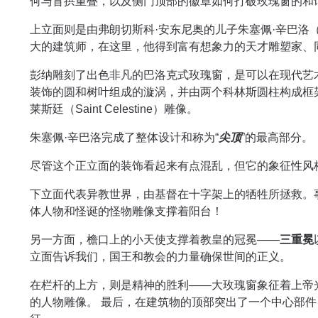
何与盲拱重叠，以及侧门顶部的徽章如何打破玫瑰窗的和
上立面则是由弗朗切斯科·安东尼奥的儿子朱塞佩·辛巴洛（Giu
大的建筑师，在这里，他得到富有想象力的天才雕塑家、同为莱
彭纳雕刻了出色非凡的巴洛克式玫瑰窗，是可以在现代艺
装饰的圆和树叶组成的漩涡，并由两个科林斯圆柱构成框架，两侧
莱斯廷（Saint Celestine）雕像。
朱塞佩·辛巴洛完成了整体设计和称为“
尖顶
”的最高部分。
尽管这个正立面的装饰看起来有点混乱，但它的象征性风
下立面代表异教世界，由基督在十字架上的牺牲所拯救。
体人物和怪诞的怪物雕像支撑着阳台！
另一方面，檐口上的小天使支撑着教皇的冠冕——
三重冕
立面告诉我们，国王和教会的力量确保世间的正义。
在栏杆的上方，则是精神的胜利——大玫瑰窗象征着上帝
的人物雕像。 最后，在建筑物的顶部突出了一个中心部