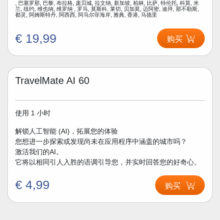
, 巴塞罗那, 巴黎, 布拉格, 庞贝城, 拉文纳, 新加坡, 柏林, 比萨, 特伦托, 科莫, 米
兰, 纽约, 维也纳, 维罗纳 , 罗马, 莫斯科, 莱切, 贝加莫, 迈阿密, 迪拜, 那不勒斯,
都灵, 阿姆斯特丹, 阿西西, 阿马尔菲海岸, 雅典, 香港, 马德里
€ 19,99
购买
TravelMate AI 60
使用 1 小时
解锁人工智能 (AI)，拓展您的体验
您想进一步探索或发现尚未在应用程序中涵盖的城市吗？
激活我们的AI。
它将以相同引人入胜的语调引导您，并实时回答您的好奇心。
€ 4,99
购买