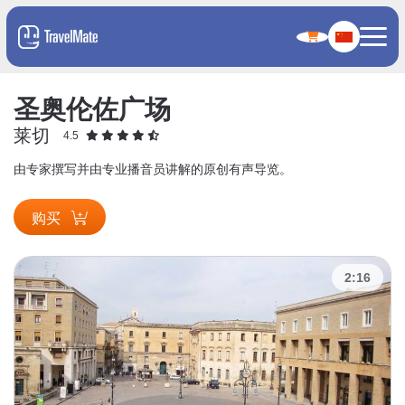
圣奥伦佐广场
莱切
4.5
由专家撰写并由专业播音员讲解的原创有声导览。
购买
2:16