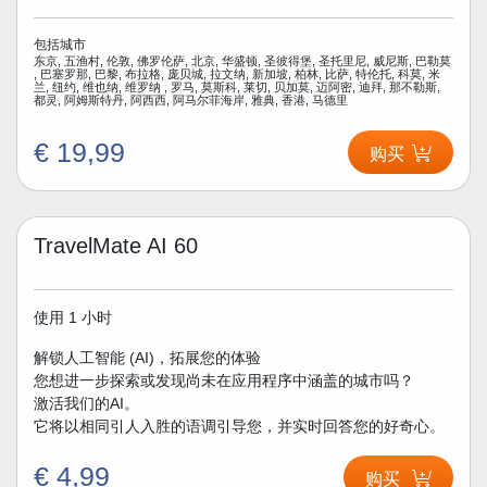
包括城市
东京, 五渔村, 伦敦, 佛罗伦萨, 北京, 华盛顿, 圣彼得堡, 圣托里尼, 威尼斯, 巴勒莫
, 巴塞罗那, 巴黎, 布拉格, 庞贝城, 拉文纳, 新加坡, 柏林, 比萨, 特伦托, 科莫, 米
兰, 纽约, 维也纳, 维罗纳 , 罗马, 莫斯科, 莱切, 贝加莫, 迈阿密, 迪拜, 那不勒斯,
都灵, 阿姆斯特丹, 阿西西, 阿马尔菲海岸, 雅典, 香港, 马德里
€ 19,99
购买
TravelMate AI 60
使用 1 小时
解锁人工智能 (AI)，拓展您的体验
您想进一步探索或发现尚未在应用程序中涵盖的城市吗？
激活我们的AI。
它将以相同引人入胜的语调引导您，并实时回答您的好奇心。
€ 4,99
购买