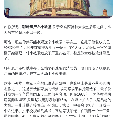
如你所见，
耶稣裹尸布小教堂
位于皇宫西翼和大教堂后殿之间，比
大教堂的祭坛高出一级。
可惜，现在你并不能参观这个小教堂：事实上，它处于修复状态已
经有20年了，20年前这里发生了一场可怕的大火，火势从王宫的阁
楼开始蔓延，对小教堂造成了严重的破坏。整座教堂都被浓烟熏黑
了。
耶稣裹尸布得以幸存，全赖早有准备的消防员，他们打破了收藏裹
尸布的玻璃柜，把它从火场中抢救出来。
这座小教堂，在意大利的巴洛克建筑中，也算得上是最不落俗套的
杰作之一。这是萨伏依家族的卡洛·埃马努埃莱委托建造的，最初设
计成为一个普通的圆形，上面加有穹顶。但在1668年，才华横溢的
建筑师瓜里诺·瓜里尼决定颠覆原有结构，在墙上加入了六扇凸起的
大窗。一排连拱连接着凸起的窗口，拱尖与中央穹顶相连，形成一
个六边形。拱形交织成鸟巢状，直达穹顶顶端，在顶部一个十二角
星的中央，有一只象征着圣灵的鸽子。17世纪末期，人们专门为耶