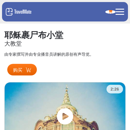
耶稣裹尸布小堂
大教堂
由专家撰写并由专业播音员讲解的原创有声导览。
购买
2:26