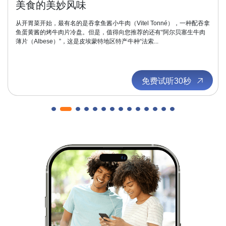
美食的美妙风味
从开胃菜开始，最有名的是吞拿鱼酱小牛肉（Vitel Tonné），一种配吞拿
鱼蛋黄酱的烤牛肉片冷盘。但是，值得向您推荐的还有“阿尔贝塞生牛肉
薄片（Albese）”，这是皮埃蒙特地区特产牛种“法索...
免费试听30秒