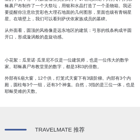
稣裹尸布制作了一个大祭坛，用银和水晶打造了一个圣物箱。我还
要提醒你注意欣赏彩色大理石地面的几何图形，里面也镶有青铜星
星。在墙壁上，我们可以看到萨伏依家族成员的墓碑。
从外面看，圆顶的风格像是远东地区的建筑：弓形的线条构成半圆
开口，形成漩涡般的盘旋动感。
小花絮：瓜里诺·瓜里尼不仅是一位建筑师，也是一位伟大的数学
家。耶稣裹尸布教堂里的数字，都是3和3的倍数。
外部有6扇大窗，12个供，灯笼式天窗下有3级阶梯。内部有3个内
殿，圆柱每3个一组，还有3个神龛。自然，3指的是三位一体，也是
耶稣受难的天数。
TRAVELMATE 推荐