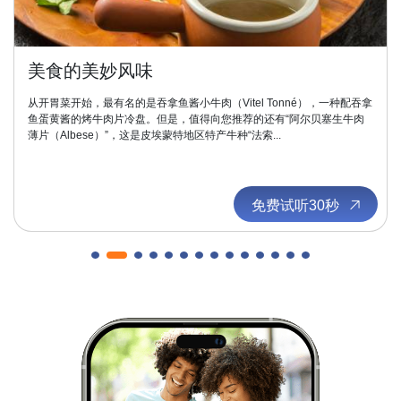
美食的美妙风味
从开胃菜开始，最有名的是吞拿鱼酱小牛肉（Vitel Tonné），一种配吞拿
鱼蛋黄酱的烤牛肉片冷盘。但是，值得向您推荐的还有“阿尔贝塞生牛肉
薄片（Albese）”，这是皮埃蒙特地区特产牛种“法索...
免费试听30秒