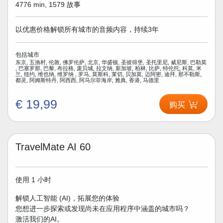
4776 min, 1579 故事
以优惠价格解锁所有城市的音频内容，持续3年
包括城市
东京, 五渔村, 伦敦, 佛罗伦萨, 北京, 华盛顿, 圣彼得堡, 圣托里尼, 威尼斯, 巴勒莫
, 巴塞罗那, 巴黎, 布拉格, 庞贝城, 拉文纳, 新加坡, 柏林, 比萨, 特伦托, 科莫, 米
兰, 纽约, 维也纳, 维罗纳 , 罗马, 莫斯科, 莱切, 贝加莫, 迈阿密, 迪拜, 那不勒斯,
都灵, 阿姆斯特丹, 阿西西, 阿马尔菲海岸, 雅典, 香港, 马德里
€ 19,99
购买
TravelMate AI 60
使用 1 小时
解锁人工智能 (AI)，拓展您的体验
您想进一步探索或发现尚未在应用程序中涵盖的城市吗？
激活我们的AI。