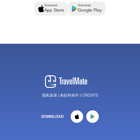
Download
Download
App Store
Google Play
隐私政策
|
条款和条件
|
CREDITS
DOWNLOAD