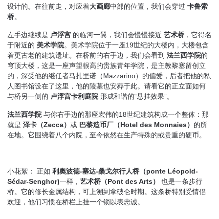
设计的。在往前走，对应着
大画廊
中部的位置，我们会穿过
卡鲁索
桥
。
左手边继续是
卢浮宫
的临河一翼，我们会慢慢接近
艺术桥
，它得名
于附近的
美术学院
。美术学院位于一座19世纪的大楼内，大楼包含
着更古老的建筑遗址。在桥前的右手边，我们会看到
法兰西学院
的
穹顶大楼，这是一座声望很高的贵族青年学院，是主教黎塞留创立
的，深受他的继任者马扎里诺（Mazzarino）的偏爱，后者把他的私
人图书馆设在了这里，他的陵墓也安葬于此。请看它的正立面如何
与桥另一侧的
卢浮宫卡利庭院
形成和谐的“悬挂效果”。
法兰西学院
与你右手边的那座宏伟的18世纪建筑构成一个整体：那
就是
泽卡（
Zecca
）
或
巴黎造币厂（
Hotel des Monnaies
）
的所
在地。它围绕着八个内院，至今依然在生产特殊的或贵重的硬币。
小花絮： 正如
利奧波德
-
塞达
-
桑戈尔行人桥（
ponte Léopold-
Sédar-Senghor)
一样，
艺术桥（
Pont des Arts
）
也是一条步行
桥。它的修长金属结构，可上溯到拿破仑时期。这条桥特别受情侣
欢迎，他们习惯在桥栏上挂一个锁以表忠诚。