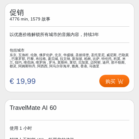
促销
4776 min, 1579 故事
以优惠价格解锁所有城市的音频内容，持续3年
包括城市
东京, 五渔村, 伦敦, 佛罗伦萨, 北京, 华盛顿, 圣彼得堡, 圣托里尼, 威尼斯, 巴勒莫
, 巴塞罗那, 巴黎, 布拉格, 庞贝城, 拉文纳, 新加坡, 柏林, 比萨, 特伦托, 科莫, 米
兰, 纽约, 维也纳, 维罗纳 , 罗马, 莫斯科, 莱切, 贝加莫, 迈阿密, 迪拜, 那不勒斯,
都灵, 阿姆斯特丹, 阿西西, 阿马尔菲海岸, 雅典, 香港, 马德里
€ 19,99
购买
TravelMate AI 60
使用 1 小时