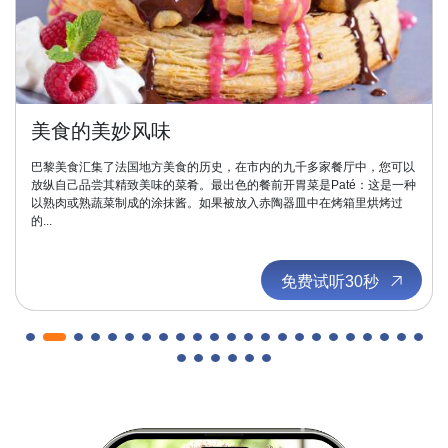
埃菲尔铁塔
它屹立于古老的练兵广场 战神广场西端，名字来源于它的设计师，独一
无二，备受赞赏，复制品无数。你可以乘搭任何交通工具抵达，甚至可乘
船前往，因为它就在塞纳河的 耶拿桥（Pont d’Iéna）附近。埃菲尔...
免费试听30秒