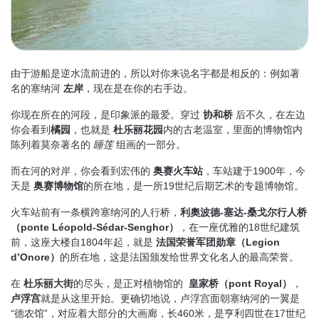
由于游船是逆水流前进的，所以对你来说名字都是相反的：例如著
名的塞纳河
左岸
，现在是在你的右手边。
你现在所在的河段，是印象派的最爱。穿过
协和桥
后不久，在左边
你会看到
橘园
，也就是
杜乐丽花园
内的古老温室，里面的博物馆内
陈列着莫奈著名的
睡莲
组画的一部分。
而在河的对岸，你会看到宏伟的
奥赛火车站
，车站建于1900年，今
天是
奥赛博物馆
的所在地，是一所19世纪后期艺术的专题博物馆。
火车站前有一条横跨塞纳河的人行桥，
利奧波德
-
塞达
-
桑戈尔行人桥
（
ponte Léopold-Sédar-Senghor
）
，在一座优雅的18世纪建筑
前，这座大楼自1804年起，就是
法国荣誉军团勋章（
Legion
d’Onore
）
的所在地，这是法国颁发给世界文化名人的最高荣誉。
在
杜乐丽大街
的尽头，是正对植物馆的
皇家桥（
pont Royal
）
，
卢浮宫
就是从这里开始。更确切地说，卢浮宫面朝塞纳河的一翼是
“德农馆”，对应着大部分的大画廊，长460米，是亨利四世在17世纪