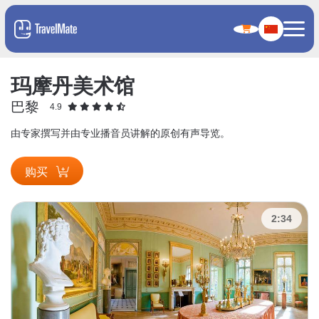
玛摩丹美术馆
巴黎
4.9
由专家撰写并由专业播音员讲解的原创有声导览。
购买
2:34