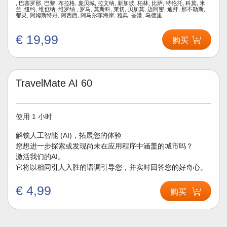
, 巴塞罗那, 巴黎, 布拉格, 庞贝城, 拉文纳, 新加坡, 柏林, 比萨, 特伦托, 科莫, 米
兰, 纽约, 维也纳, 维罗纳 , 罗马, 莫斯科, 莱切, 贝加莫, 迈阿密, 迪拜, 那不勒斯,
都灵, 阿姆斯特丹, 阿西西, 阿马尔菲海岸, 雅典, 香港, 马德里
€ 19,99
购买
TravelMate AI 60
使用 1 小时
解锁人工智能 (AI)，拓展您的体验
您想进一步探索或发现尚未在应用程序中涵盖的城市吗？
激活我们的AI。
它将以相同引人入胜的语调引导您，并实时回答您的好奇心。
€ 4,99
购买