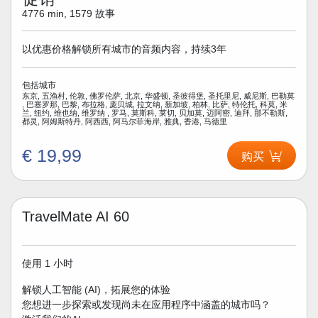
4776 min, 1579 故事
以优惠价格解锁所有城市的音频内容，持续3年
包括城市
东京, 五渔村, 伦敦, 佛罗伦萨, 北京, 华盛顿, 圣彼得堡, 圣托里尼, 威尼斯, 巴勒莫
, 巴塞罗那, 巴黎, 布拉格, 庞贝城, 拉文纳, 新加坡, 柏林, 比萨, 特伦托, 科莫, 米
兰, 纽约, 维也纳, 维罗纳 , 罗马, 莫斯科, 莱切, 贝加莫, 迈阿密, 迪拜, 那不勒斯,
都灵, 阿姆斯特丹, 阿西西, 阿马尔菲海岸, 雅典, 香港, 马德里
€ 19,99
购买
TravelMate AI 60
使用 1 小时
解锁人工智能 (AI)，拓展您的体验
您想进一步探索或发现尚未在应用程序中涵盖的城市吗？