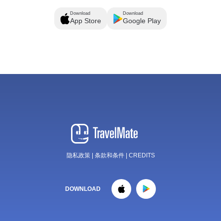
Download
Download
App Store
Google Play
隐私政策
|
条款和条件
|
CREDITS
DOWNLOAD