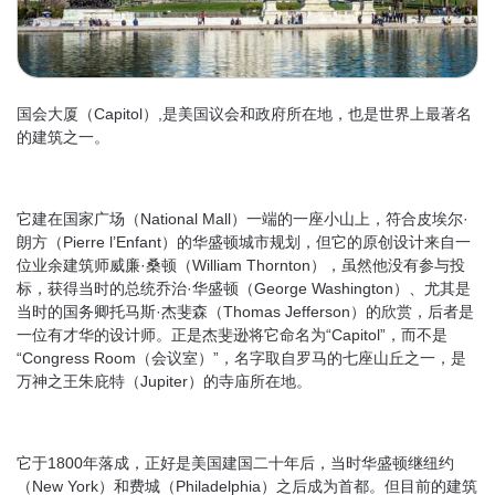
国会大厦（Capitol）,是美国议会和政府所在地，也是世界上最著名
的建筑之一。
它建在国家广场（National Mall）一端的一座小山上，符合皮埃尔·
朗方（Pierre l’Enfant）的华盛顿城市规划，但它的原创设计来自一
位业余建筑师威廉·桑顿（William Thornton），虽然他没有参与投
标，获得当时的总统乔治·华盛顿（George Washington）、尤其是
当时的国务卿托马斯·杰斐森（Thomas Jefferson）的欣赏，后者是
一位有才华的设计师。正是杰斐逊将它命名为“Capitol”，而不是
“Congress Room（会议室）”，名字取自罗马的七座山丘之一，是
万神之王朱庇特（Jupiter）的寺庙所在地。
它于1800年落成，正好是美国建国二十年后，当时华盛顿继纽约
（New York）和费城（Philadelphia）之后成为首都。但目前的建筑