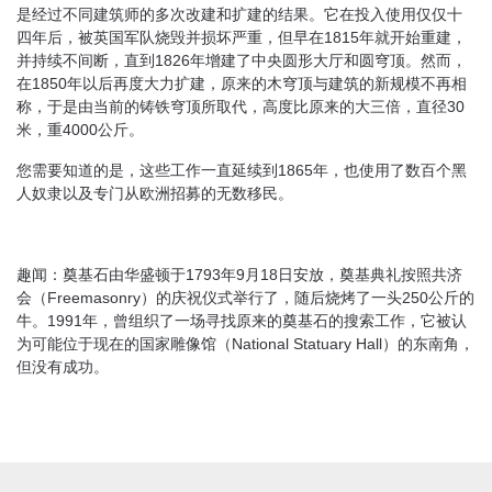
是经过不同建筑师的多次改建和扩建的结果。它在投入使用仅仅十
四年后，被英国军队烧毁并损坏严重，但早在1815年就开始重建，
并持续不间断，直到1826年增建了中央圆形大厅和圆穹顶。然而，
在1850年以后再度大力扩建，原来的木穹顶与建筑的新规模不再相
称，于是由当前的铸铁穹顶所取代，高度比原来的大三倍，直径30
米，重4000公斤。
您需要知道的是，这些工作一直延续到1865年，也使用了数百个黑
人奴隶以及专门从欧洲招募的无数移民。
趣闻：奠基石由华盛顿于1793年9月18日安放，奠基典礼按照共济
会（Freemasonry）的庆祝仪式举行了，随后烧烤了一头250公斤的
牛。1991年，曾组织了一场寻找原来的奠基石的搜索工作，它被认
为可能位于现在的国家雕像馆（National Statuary Hall）的东南角，
但没有成功。