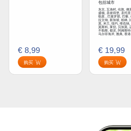
包括城市
东京, 五渔村, 伦敦, 佛
盛顿, 圣彼得堡, 圣托里
勒莫 , 巴塞罗那, 巴黎,
拉文纳, 新加坡, 柏林, 
莫, 米兰, 纽约, 维也纳,
莫斯科, 莱切, 贝加莫, 
不勒斯, 都灵, 阿姆斯特
马尔菲海岸, 雅典, 香港
€ 8,99
€ 19,99
购买
购买