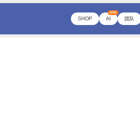
NEW
SHOP
AI
团队