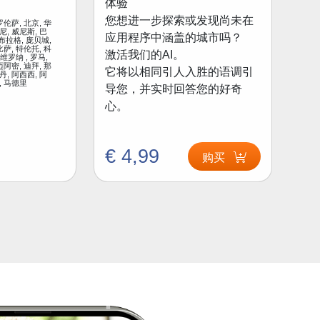
体验
您想进一步探索或发现尚未在
罗伦萨, 北京, 华
尼, 威尼斯, 巴
应用程序中涵盖的城市吗？
 布拉格, 庞贝城,
比萨, 特伦托, 科
激活我们的AI。
 维罗纳 , 罗马,
迈阿密, 迪拜, 那
它将以相同引人入胜的语调引
丹, 阿西西, 阿
, 马德里
导您，并实时回答您的好奇
心。
€ 4,99
购买