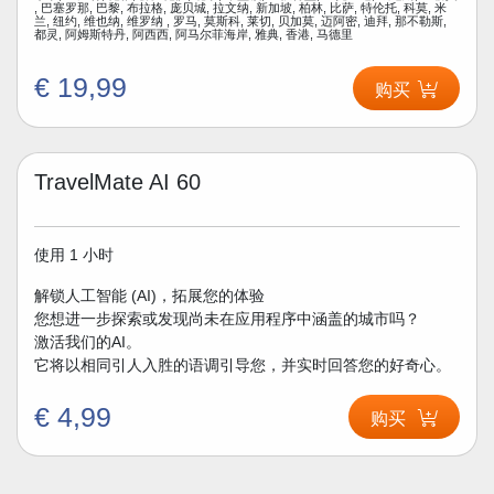
, 巴塞罗那, 巴黎, 布拉格, 庞贝城, 拉文纳, 新加坡, 柏林, 比萨, 特伦托, 科莫, 米
兰, 纽约, 维也纳, 维罗纳 , 罗马, 莫斯科, 莱切, 贝加莫, 迈阿密, 迪拜, 那不勒斯,
都灵, 阿姆斯特丹, 阿西西, 阿马尔菲海岸, 雅典, 香港, 马德里
€ 19,99
购买
TravelMate AI 60
使用 1 小时
解锁人工智能 (AI)，拓展您的体验
您想进一步探索或发现尚未在应用程序中涵盖的城市吗？
激活我们的AI。
它将以相同引人入胜的语调引导您，并实时回答您的好奇心。
€ 4,99
购买