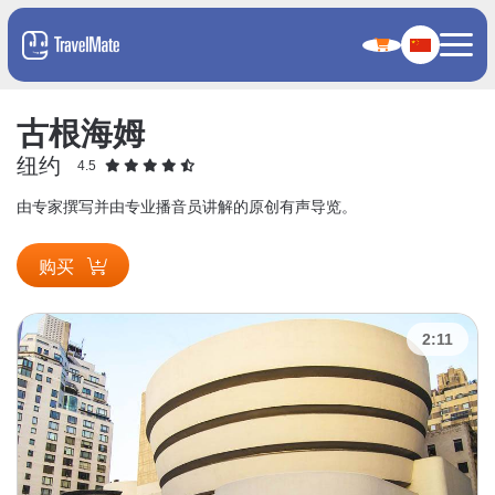
古根海姆
纽约
4.5
由专家撰写并由专业播音员讲解的原创有声导览。
购买
2:11