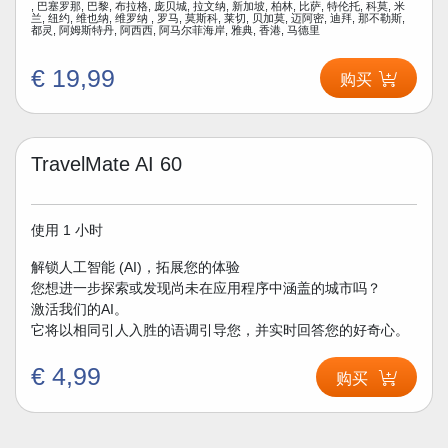
, 巴塞罗那, 巴黎, 布拉格, 庞贝城, 拉文纳, 新加坡, 柏林, 比萨, 特伦托, 科莫, 米
兰, 纽约, 维也纳, 维罗纳 , 罗马, 莫斯科, 莱切, 贝加莫, 迈阿密, 迪拜, 那不勒斯,
都灵, 阿姆斯特丹, 阿西西, 阿马尔菲海岸, 雅典, 香港, 马德里
€ 19,99
购买
TravelMate AI 60
使用 1 小时
解锁人工智能 (AI)，拓展您的体验
您想进一步探索或发现尚未在应用程序中涵盖的城市吗？
激活我们的AI。
它将以相同引人入胜的语调引导您，并实时回答您的好奇心。
€ 4,99
购买