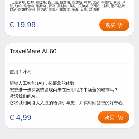
, 巴塞罗那, 巴黎, 布拉格, 庞贝城, 拉文纳, 新加坡, 柏林, 比萨, 特伦托, 科莫, 米
兰, 纽约, 维也纳, 维罗纳 , 罗马, 莫斯科, 莱切, 贝加莫, 迈阿密, 迪拜, 那不勒斯,
都灵, 阿姆斯特丹, 阿西西, 阿马尔菲海岸, 雅典, 香港, 马德里
€ 19,99
购买
TravelMate AI 60
使用 1 小时
解锁人工智能 (AI)，拓展您的体验
您想进一步探索或发现尚未在应用程序中涵盖的城市吗？
激活我们的AI。
它将以相同引人入胜的语调引导您，并实时回答您的好奇心。
€ 4,99
购买