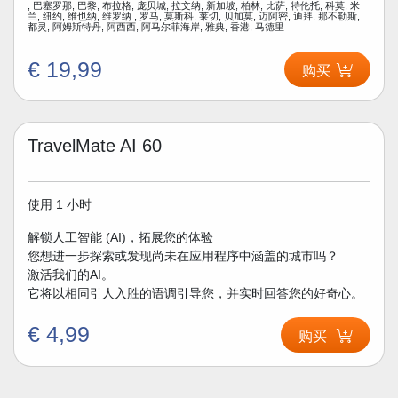
, 巴塞罗那, 巴黎, 布拉格, 庞贝城, 拉文纳, 新加坡, 柏林, 比萨, 特伦托, 科莫, 米
兰, 纽约, 维也纳, 维罗纳 , 罗马, 莫斯科, 莱切, 贝加莫, 迈阿密, 迪拜, 那不勒斯,
都灵, 阿姆斯特丹, 阿西西, 阿马尔菲海岸, 雅典, 香港, 马德里
€ 19,99
购买
TravelMate AI 60
使用 1 小时
解锁人工智能 (AI)，拓展您的体验
您想进一步探索或发现尚未在应用程序中涵盖的城市吗？
激活我们的AI。
它将以相同引人入胜的语调引导您，并实时回答您的好奇心。
€ 4,99
购买