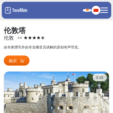
伦敦塔
伦敦
4.6
由专家撰写并由专业播音员讲解的原创有声导览。
购买
2:16