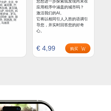
您想进一步探索或发现尚未在
罗伦萨, 北京, 华
尼, 威尼斯, 巴
应用程序中涵盖的城市吗？
 布拉格, 庞贝城,
比萨, 特伦托, 科
激活我们的AI。
 维罗纳 , 罗马,
迈阿密, 迪拜, 那
它将以相同引人入胜的语调引
丹, 阿西西, 阿
, 马德里
导您，并实时回答您的好奇
心。
€ 4,99
购买