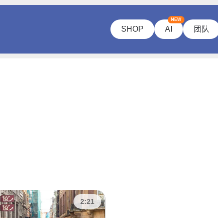
NEW
SHOP
AI
团队
2:21