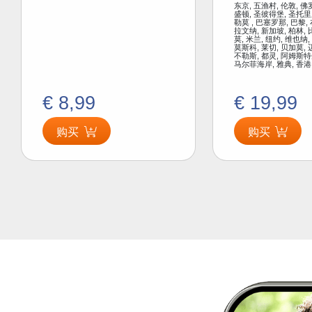
东京, 五渔村, 伦敦, 佛
盛顿, 圣彼得堡, 圣托里
勒莫 , 巴塞罗那, 巴黎,
拉文纳, 新加坡, 柏林, 
莫, 米兰, 纽约, 维也纳,
莫斯科, 莱切, 贝加莫, 
不勒斯, 都灵, 阿姆斯特
马尔菲海岸, 雅典, 香港
€ 8,99
€ 19,99
购买
购买