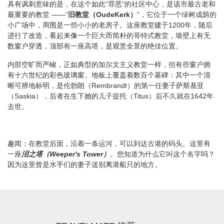
具有讽刺意味的是，在这个如此“罪恶”的社区中心，是该市最古老和
最重要的教堂 ——“
旧教堂（OudeKerk）
”，它位于一个绿树成荫的
小广场中，周围是一些小小的老房子。这座教堂建于1200年，随后
进行了改造，看起来像一个巨大而简朴的哥特式教堂，墙壁上有无
数窗户穿透，顶部有一座高塔，是观赏全景的绝佳位置。
内部空旷而严峻，正如典型的加尔文主义教堂一样，但有些窗户拥
有十六世纪的彩色玻璃窗。地板上覆盖着数百个墓碑：其中一个清
晰可辨地标明，是伦勃朗（Rembrandt）的第一任妻子萨斯基亚
（Saskia），后者在生下她的儿子提托（Titus）后不久就在1642年
去世。
趣闻：在教堂后面，沿着一条运河，可以到达古港的码头。这里有
一座
泪之塔（Weeper's Tower）
。您知道为什么它叫这个名字吗？
因为这里曾是水手们的妻子送别离港船只的地方。