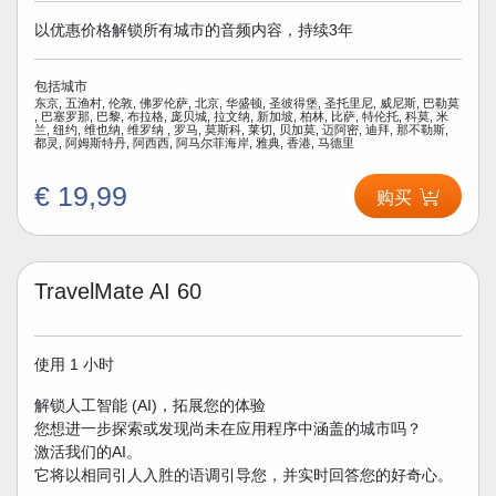
以优惠价格解锁所有城市的音频内容，持续3年
包括城市
东京, 五渔村, 伦敦, 佛罗伦萨, 北京, 华盛顿, 圣彼得堡, 圣托里尼, 威尼斯, 巴勒莫
, 巴塞罗那, 巴黎, 布拉格, 庞贝城, 拉文纳, 新加坡, 柏林, 比萨, 特伦托, 科莫, 米
兰, 纽约, 维也纳, 维罗纳 , 罗马, 莫斯科, 莱切, 贝加莫, 迈阿密, 迪拜, 那不勒斯,
都灵, 阿姆斯特丹, 阿西西, 阿马尔菲海岸, 雅典, 香港, 马德里
€ 19,99
购买
TravelMate AI 60
使用 1 小时
解锁人工智能 (AI)，拓展您的体验
您想进一步探索或发现尚未在应用程序中涵盖的城市吗？
激活我们的AI。
它将以相同引人入胜的语调引导您，并实时回答您的好奇心。