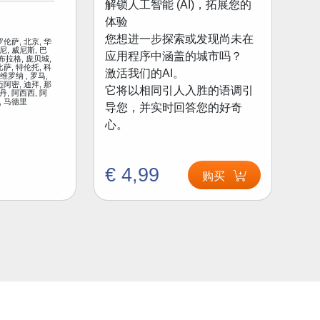
解锁人工智能 (AI)，拓展您的
体验
您想进一步探索或发现尚未在
罗伦萨, 北京, 华
尼, 威尼斯, 巴
应用程序中涵盖的城市吗？
 布拉格, 庞贝城,
比萨, 特伦托, 科
激活我们的AI。
 维罗纳 , 罗马,
迈阿密, 迪拜, 那
它将以相同引人入胜的语调引
丹, 阿西西, 阿
, 马德里
导您，并实时回答您的好奇
心。
€ 4,99
购买