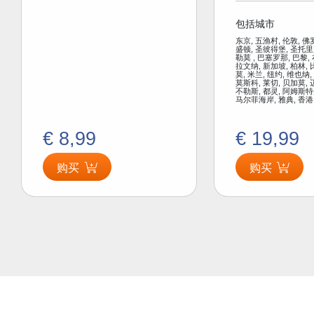
包括城市
东京, 五渔村, 伦敦, 佛
盛顿, 圣彼得堡, 圣托里
勒莫 , 巴塞罗那, 巴黎,
拉文纳, 新加坡, 柏林, 
莫, 米兰, 纽约, 维也纳,
莫斯科, 莱切, 贝加莫, 
不勒斯, 都灵, 阿姆斯特
马尔菲海岸, 雅典, 香港
€ 8,99
€ 19,99
购买
购买