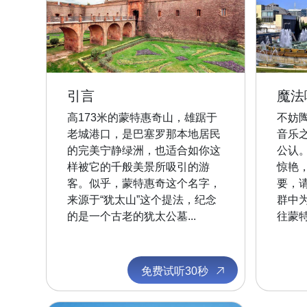
引言
魔法
高173米的蒙特惠奇山，雄踞于
不妨
老城港口，是巴塞罗那本地居民
音乐
的完美宁静绿洲，也适合如你这
公认
样被它的千般美景所吸引的游
惊艳
客。似乎，蒙特惠奇这个名字，
要，
来源于“犹太山”这个提法，纪念
群中
的是一个古老的犹太公墓...
往蒙特
免费试听30秒