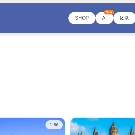
NEW
SHOP
AI
团队
1:56