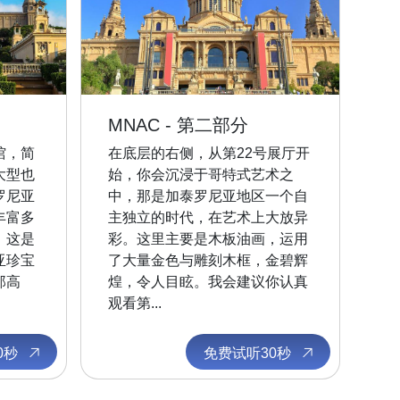
MNAC - 第二部分
馆，简
在底层的右侧，从第22号展厅开
大型也
始，你会沉浸于哥特式艺术之
罗尼亚
中，那是加泰罗尼亚地区一个自
丰富多
主独立的时代，在艺术上大放异
，这是
彩。这里主要是木板油画，运用
亚珍宝
了大量金色与雕刻木框，金碧辉
那高
煌，令人目眩。我会建议你认真
观看第...
0秒
免费试听30秒