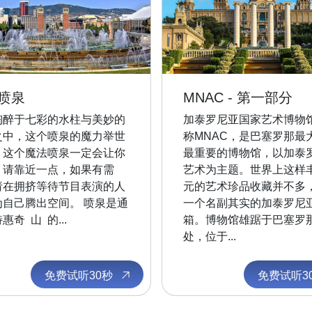
喷泉
MNAC - 第一部分
陶醉于七彩的水柱与美妙的
加泰罗尼亚国家艺术博物
之中，这个喷泉的魔力举世
称MNAC，是巴塞罗那最
。这个魔法喷泉一定会让你
最重要的博物馆，以加泰
，请靠近一点，如果有需
艺术为主题。世界上这样
请在拥挤等待节目表演的人
元的艺术珍品收藏并不多
为自己腾出空间。 喷泉是通
一个名副其实的加泰罗尼
惠奇 山 的...
箱。博物馆雄踞于巴塞罗
处，位于...
免费试听30秒
免费试听3