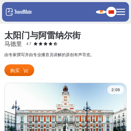
太阳门与阿雷纳尔街
马德里
4.7
由专家撰写并由专业播音员讲解的原创有声导览。
购买
2:08