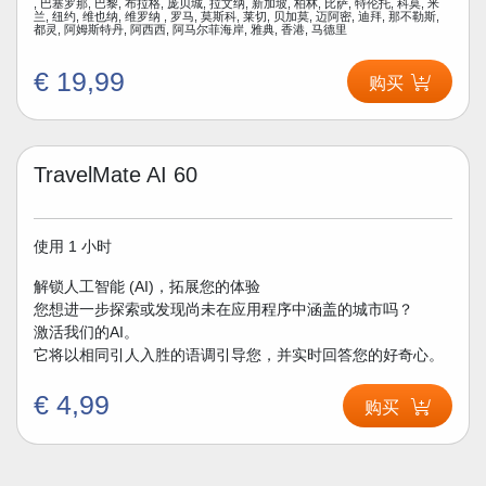
, 巴塞罗那, 巴黎, 布拉格, 庞贝城, 拉文纳, 新加坡, 柏林, 比萨, 特伦托, 科莫, 米
兰, 纽约, 维也纳, 维罗纳 , 罗马, 莫斯科, 莱切, 贝加莫, 迈阿密, 迪拜, 那不勒斯,
都灵, 阿姆斯特丹, 阿西西, 阿马尔菲海岸, 雅典, 香港, 马德里
€ 19,99
购买
TravelMate AI 60
使用 1 小时
解锁人工智能 (AI)，拓展您的体验
您想进一步探索或发现尚未在应用程序中涵盖的城市吗？
激活我们的AI。
它将以相同引人入胜的语调引导您，并实时回答您的好奇心。
€ 4,99
购买