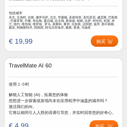
包括城市
东京, 五渔村, 伦敦, 佛罗伦萨, 北京, 华盛顿, 圣彼得堡, 圣托里尼, 威尼斯, 巴勒莫
, 巴塞罗那, 巴黎, 布拉格, 庞贝城, 拉文纳, 新加坡, 柏林, 比萨, 特伦托, 科莫, 米
兰, 纽约, 维也纳, 维罗纳 , 罗马, 莫斯科, 莱切, 贝加莫, 迈阿密, 迪拜, 那不勒斯,
都灵, 阿姆斯特丹, 阿西西, 阿马尔菲海岸, 雅典, 香港, 马德里
€ 19,99
购买
TravelMate AI 60
使用 1 小时
解锁人工智能 (AI)，拓展您的体验
您想进一步探索或发现尚未在应用程序中涵盖的城市吗？
激活我们的AI。
它将以相同引人入胜的语调引导您，并实时回答您的好奇心。
€ 4,99
购买