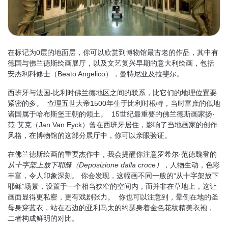
在标记为0层的地面层，你可以欣赏到博物馆最古老的作品，其中有
德国与佛兰德斯绘画展厅，以及文艺复兴早期的意大利绘画，包括
安杰利科修士（Beato Angelico），曼特尼亚及拉斐尔。
西班牙与法国-比利时佛兰德地区之间的联系，比它们的地理位置要
紧密的多。 查理五世大帝1500年生于比利时根特，当时富庶的低地
诸国属于哈布斯堡王朝的领土。 15世纪最重要的佛兰德斯画家扬·
范·艾克（Jan Van Eyck）曾在西班牙居住，影响了当地画家的创作
风格，在博物馆的这部分展厅中，你可以亲眼验证。
在佛兰德斯绘画的重要杰作中，我会提醒你注意罗希尔·范德魏登的
从十字架上放下耶稣（Deposizione dalla croce）
，人物生动，色彩
丰富，令人印象深刻。 你会发现，这幅画不同一般的“从十字架放下
耶稣”场景，设置于一个相当狭窄的空间内，而并非在草地上，这让
画面显得更私密，更有戏剧张力。 你也可以注意到，晕倒在地的圣
母身穿蓝衣，站在右边的亚利马太的约瑟身着金色花纹精美衣袍，
二者构成鲜明的对比。