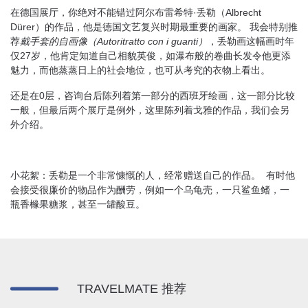
在德国展厅，你绝对不能错过阿尔布雷希特·丢勒（Albrecht
Dürer）的作品，他是德国文艺复兴时期最重要的画家。 我会特别推
荐
戴手套的自画像（Autoritratto con i guanti）
，丢勒画这幅画时年
仅27岁，他肯定知道自己相貌英俊，如瀑布般的卷曲长发令他更添
魅力，而他蒸蒸日上的社会地位，也可从考究的衣物上看出。
还是在0层，咨询台后陈列着第一部分的西班牙绘画，这一部分比较
一般，但最后两个展厅是例外，这里陈列着戈雅的作品，我们会另
外介绍。
小花絮：丢勒是一个非常慷慨的人，经常赠送自己的作品。 有时他
会接受很廉价的物品作为酬劳，例如一个乌龟壳，一只鲨鱼鳍，一
瓶香橼果糖浆，甚至一罐酸豆。
TRAVELMATE 推荐