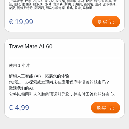
, 巴塞罗那, 巴黎, 布拉格, 庞贝城, 拉文纳, 新加坡, 柏林, 比萨, 特伦托, 科莫, 米
兰, 纽约, 维也纳, 维罗纳 , 罗马, 莫斯科, 莱切, 贝加莫, 迈阿密, 迪拜, 那不勒斯,
都灵, 阿姆斯特丹, 阿西西, 阿马尔菲海岸, 雅典, 香港, 马德里
€ 19,99
购买
TravelMate AI 60
使用 1 小时
解锁人工智能 (AI)，拓展您的体验
您想进一步探索或发现尚未在应用程序中涵盖的城市吗？
激活我们的AI。
它将以相同引人入胜的语调引导您，并实时回答您的好奇心。
€ 4,99
购买