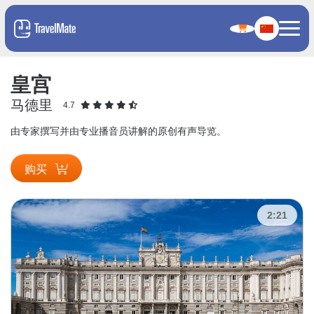
皇宫
马德里
4.7
由专家撰写并由专业播音员讲解的原创有声导览。
购买
2:21