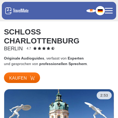
SCHLOSS
CHARLOTTENBURG
BERLIN
4.7
Originale Audioguides
, verfasst von
Experten
und gesprochen von
professionellen Sprechern
.
KAUFEN
2:53