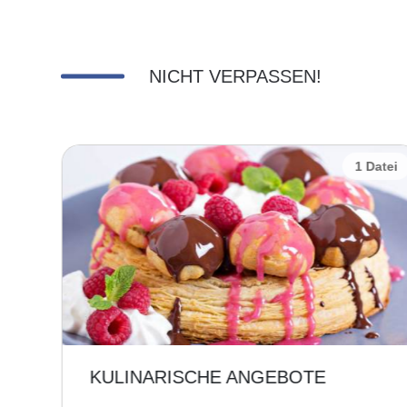
NICHT VERPASSEN!
Datei
1 Datei
KULINARISCHE ANGEBOTE