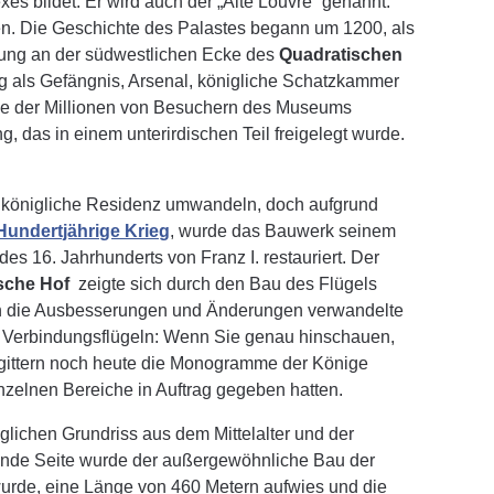
s bildet. Er wird auch der „Alte Louvre“ genannt.
en. Die Geschichte des Palastes begann um 1200, als
stung an der südwestlichen Ecke des
Quadratischen
ung als Gefängnis, Arsenal, königliche Schatzkammer
nige der Millionen von Besuchern des Museums
 das in einem unterirdischen Teil freigelegt wurde.
ine königliche Residenz umwandeln, doch aufgrund
Hundertjährige Krieg
, wurde das Bauwerk seinem
es 16. Jahrhunderts von Franz I. restauriert. Der
sche Hof
zeigte sich durch den Bau des Flügels
ch die Ausbesserungen und Änderungen verwandelte
und Verbindungsflügeln: Wenn Sie genau hinschauen,
gittern noch heute die Monogramme der Könige
nzelnen Bereiche in Auftrag gegeben hatten.
glichen Grundriss aus dem Mittelalter und der
gende Seite wurde der außergewöhnliche Bau der
t wurde, eine Länge von 460 Metern aufwies und die