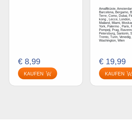
Amalfiküste, Amsterdam
Barcelona, Bergamo, Be
Terre, Como, Dubai, F
kong , Lecce, London, 
Mailand, Miami, Moska
York, Palermo , Paris, 
Pompeji, Prag, Ravenn
Petersburg, Santorin, S
Trento, Turin, Venedig,
Washington, Wien
€ 8,99
€ 19,99
KAUFEN
KAUFEN