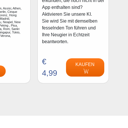
erkunden, die noch nicht in der
App enthalten sind?
, Assisi, Athen,
rlin, Cinque
Aktivieren Sie unsere KI.
lorenz, Hong
Madrid,
Sie wird Sie mit demselben
u, Neapel, New
Peking , Pisa,
fesselnden Ton führen und
a, Rom, Sankt
ingapur, Tokio,
Ihre Neugier in Echtzeit
 Verona,
beantworten.
€
KAUFEN
4,99