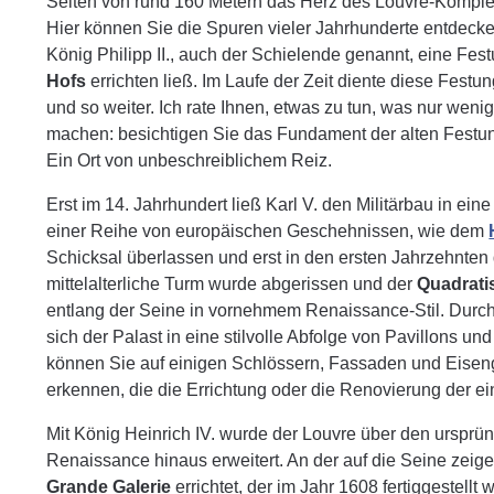
Seiten von rund 160 Metern das Herz des Louvre-Komplexe
Hier können Sie die Spuren vieler Jahrhunderte entdeck
König Philipp II., auch der Schielende genannt, eine Fe
Hofs
errichten ließ. Im Laufe der Zeit diente diese Fest
und so weiter. Ich rate Ihnen, etwas zu tun, was nur we
machen: besichtigen Sie das Fundament der alten Festung,
Ein Ort von unbeschreiblichem Reiz.
Erst im 14. Jahrhundert ließ Karl V. den Militärbau in e
einer Reihe von europäischen Geschehnissen, wie dem
Schicksal überlassen und erst in den ersten Jahrzehnten d
mittelalterliche Turm wurde abgerissen und der
Quadrati
entlang der Seine in vornehmem Renaissance-Stil. Dur
sich der Palast in eine stilvolle Abfolge von Pavillons 
können Sie auf einigen Schlössern, Fassaden und Eisen
erkennen, die die Errichtung oder die Renovierung der ei
Mit König Heinrich IV. wurde der Louvre über den ursprün
Renaissance hinaus erweitert. An der auf die Seine zei
Grande Galerie
errichtet, der im Jahr 1608 fertiggestell