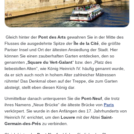
Gleich hinter der
Pont des Arts
gewahren Sie in der Mitte des
Flusses die ausgedehnte Spitze
der
Île
de la Cité
, die größte
Pariser Insel und Ort der ältesten Ansiedlung der Stadt. Hier
können Sie einen zauberhaften Garten entdecken, den so
genannten „
Square du Vert-Galant
“ bzw. den „Platz des
liebestollen Alten“, wie König Heinrich IV. häufig genannt wurde,
da er sich auch noch in hohem Alter zahlreicher Mätressen
rühmte! Das Denkmal oben auf der Treppe, die zum Garten
absteigt, stellt eben diesen König dar.
Unmittelbar danach unterqueren Sie die
Pont-Neuf
, die trotz
ihres Namens „Neue Brücke“ die älteste Brücke von
Paris
verkörpert. Sie wurde in den Anfängen des 17. Jahrhunderts von
Heinrich IV. errichtet, um den
Louvre
mit der Abtei
Saint-
Germain-des-Prés
zu verbinden.