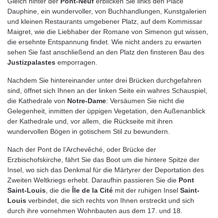
Gleich hinter der
Pont-Neuf
erblicken Sie links den Place
Dauphine, ein wundervoller, von Buchhandlungen, Kunstgalerien
und kleinen Restaurants umgebener Platz, auf dem Kommissar
Maigret, wie die Liebhaber der Romane von Simenon gut wissen,
die ersehnte Entspannung findet. Wie nicht anders zu erwarten
sehen Sie fast anschließend an den Platz den finsteren Bau des
Justizpalastes
emporragen.
Nachdem Sie hintereinander unter drei Brücken durchgefahren
sind, öffnet sich Ihnen an der linken Seite ein wahres Schauspiel,
die Kathedrale von
Notre-Dame
: Versäumen Sie nicht die
Gelegenheit, inmitten der üppigen Vegetation, den Außenanblick
der Kathedrale und, vor allem, die Rückseite mit ihren
wundervollen Bögen in gotischem Stil zu bewundern.
Nach der Pont de l’Archevêché, oder Brücke der
Erzbischofskirche, fährt Sie das Boot um die hintere Spitze der
Insel, wo sich das Denkmal für die Märtyrer der Deportation des
Zweiten Weltkriegs erhebt. Daraufhin passieren Sie die
Pont
Saint-Louis
, die die
Île de la Cité
mit der ruhigen Insel
Saint-
Louis
verbindet, die sich rechts von Ihnen erstreckt und sich
durch ihre vornehmen Wohnbauten aus dem 17. und 18.