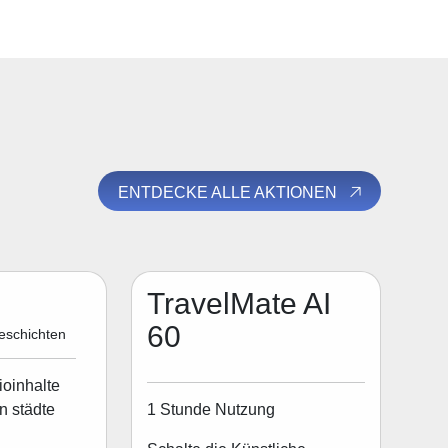
ENTDECKE ALLE AKTIONEN
TravelMate AI
60
eschichten
ioinhalte
1 Stunde Nutzung
n städte