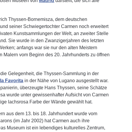
großen Museen von
Madrid
darstellt, die sich alle
rich Thyssen-Bornemisza, dem deutschen
und seiner Schwiegertochter Carmen noch erweitert
privaten Kunstsammlungen der Welt, an zweiter Stelle
and. Sie wurde in den Zwanzigerjahren des letzten
erken; anfangs war sie nur den alten Meistern
 Malern vom Beginn des 20. Jahrhunderts zu öffnen
ht die Gelegenheit, die Thyssen-Sammlung in der
lla Favorita
in der Nähe von Lugano ausgestellt war.
 Spanierin, überzeugte Hans Thyssen, seine Schätze
osa wurde unter gewissenhafter Aufsicht von Carmen
artige lachsrosa Farbe der Wände gewählt hat.
rn aus dem 13. bis 18. Jahrhundert wurde vom
rons (im Jahr 2002) hat Carmen auch ihre
 Museum ist ein lebendiges kulturelles Zentrum,