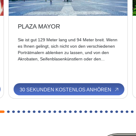
KÖNIGSPALAST
Sie müssen wissen, das einstmals in der
muslimischen Epoche im nordwestlichen Teil des
historischen Stadtzentrums die mächtige Burg
Alcázar stand. Sie wurde umgebaut und
mehrmals...
30 SEKUNDEN KOSTENLOS ANHÖREN