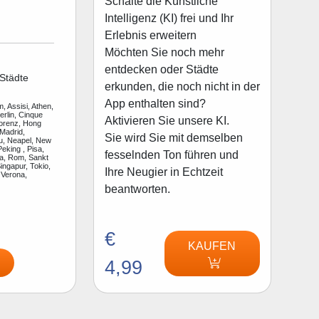
Schalte die Künstliche
Intelligenz (KI) frei und Ihr
Erlebnis erweitern
Möchten Sie noch mehr
entdecken oder Städte
Städte
erkunden, die noch nicht in der
App enthalten sind?
, Assisi, Athen,
rlin, Cinque
Aktivieren Sie unsere KI.
lorenz, Hong
Madrid,
Sie wird Sie mit demselben
u, Neapel, New
Peking , Pisa,
fesselnden Ton führen und
a, Rom, Sankt
ingapur, Tokio,
Ihre Neugier in Echtzeit
 Verona,
beantworten.
€
KAUFEN
4,99