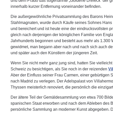
und dem Prado das sogenannte „Goldene Dreieck“ der 
innerhalb kurzer Entfernung voneinander befinden.
Die außergewöhnliche Privatsammlung des Barons Hein
Stahlmagnaten, wurde durch Käufe seines Sohnes Hans 
und bereichert und ist heute eine der eindrucksvollsten 
gleich nach derjenigen der königlichen Familie von Engl
Jahrhunderts begonnen und besteht aus mehr als 1.300 W
gewidmet, man begann aber nach und nach sich auch den
und später auch den Künstlern der jüngeren Zeit.
Wenn Sie nicht mehr ganz jung sind, hatten Sie vielleic
Schweiz zu besichtigen, als Sie noch in der reizenden
Vi
Aber der Einfluss seiner Frau Carmen, einer gebürtigen
nach Madrid zu verlegen. Der Adelspalast von Villaherm
Thyssen meisterlich renoviert, die persönlich die einzig
Der ältere Teil der Gemäldesammlung von etwa 700 Bilde
spanischen Staat erworben und nach dem Ableben des Ba
persönliche Sammlung an moderner Kunst abgegeben. Das