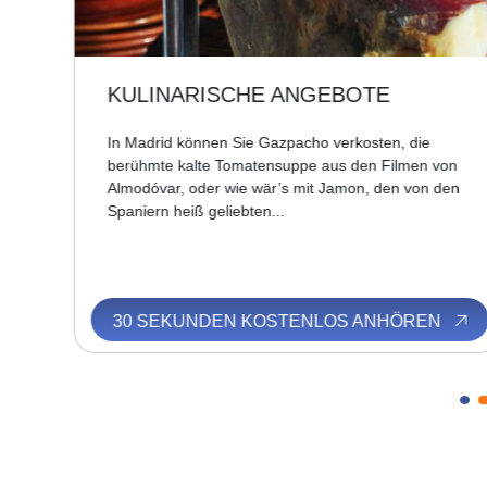
PLAZA MAYOR
Sie ist gut 129 Meter lang und 94 Meter breit. Wenn
on
es Ihnen gelingt, sich nicht von den verschiedenen
den
Porträtmalern ablenken zu lassen, und von den
Akrobaten, Seifenblasenkünstlern oder den...
N
30 SEKUNDEN KOSTENLOS ANHÖREN