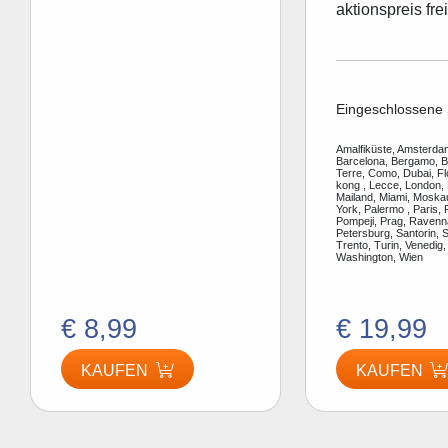
aktionspreis frei
Eingeschlossene 
Amalfiküste, Amsterdam
Barcelona, Bergamo, Be
Terre, Como, Dubai, F
kong , Lecce, London, 
Mailand, Miami, Moska
York, Palermo , Paris, 
Pompeji, Prag, Ravenn
Petersburg, Santorin, S
Trento, Turin, Venedig,
Washington, Wien
€ 8,99
€ 19,99
KAUFEN
KAUFEN