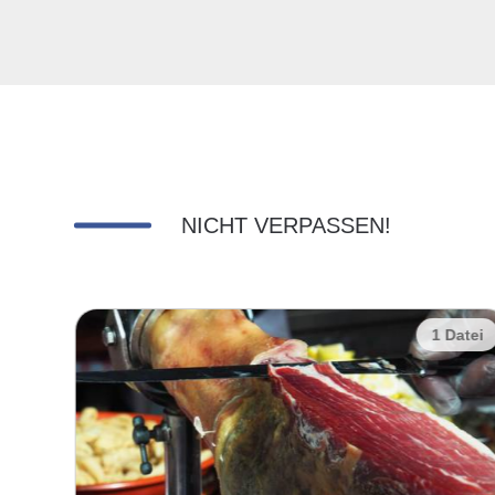
NICHT VERPASSEN!
Datei
3 Datei