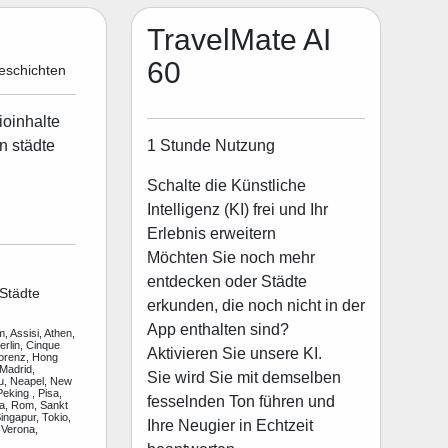
TravelMate AI
60
eschichten
ioinhalte
1 Stunde Nutzung
n städte
Schalte die Künstliche
Intelligenz (KI) frei und Ihr
Erlebnis erweitern
Möchten Sie noch mehr
entdecken oder Städte
Städte
erkunden, die noch nicht in der
App enthalten sind?
, Assisi, Athen,
rlin, Cinque
Aktivieren Sie unsere KI.
lorenz, Hong
Madrid,
Sie wird Sie mit demselben
u, Neapel, New
Peking , Pisa,
fesselnden Ton führen und
a, Rom, Sankt
ingapur, Tokio,
Ihre Neugier in Echtzeit
 Verona,