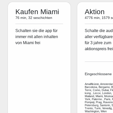
Kaufen Miami
Aktion
76 min, 32 seschichten
4776 min, 1579 s
Schalten sie die app für
Schalte die aud
immer mit allen inhalten
aller verfügbare
von Miami frei
für 3 jahre zum
aktionspreis frei
Eingeschlossene 
Amalfiküste, Amsterdam
Barcelona, Bergamo, Be
Terre, Como, Dubai, F
kong , Lecce, London, 
Mailand, Miami, Moska
York, Palermo , Paris, 
Pompeji, Prag, Ravenn
Petersburg, Santorin, S
Trento, Turin, Venedig,
Washington, Wien