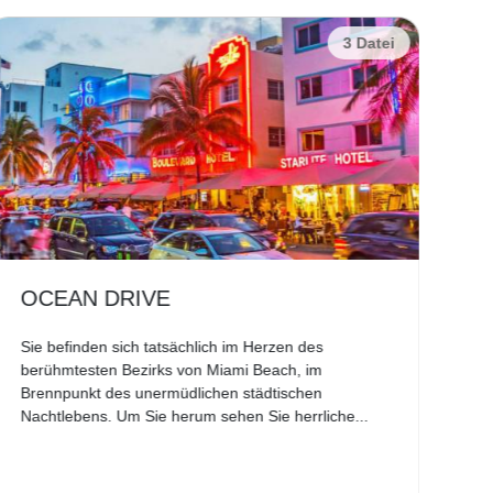
3 Datei
OCEAN DRIVE
E
Sie befinden sich tatsächlich im Herzen des
Die
berühmtesten Bezirks von Miami Beach, im
zwi
Brennpunkt des unermüdlichen städtischen
ein
Nachtlebens. Um Sie herum sehen Sie herrliche...
Run