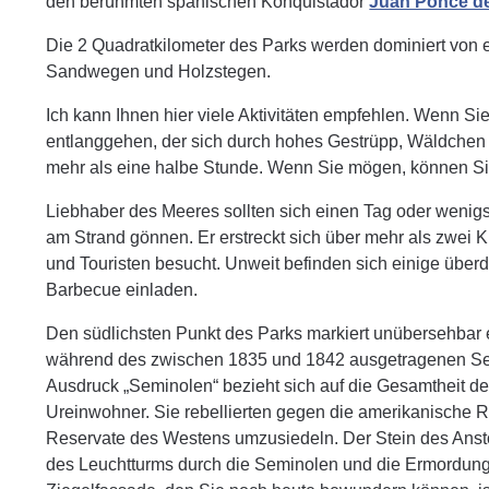
den berühmten spanischen Konquistador
Juan Ponce d
Die 2 Quadratkilometer des Parks werden dominiert von 
Sandwegen und Holzstegen.
Ich kann Ihnen hier viele Aktivitäten empfehlen. Wenn Si
entlanggehen, der sich durch hohes Gestrüpp, Wäldchen 
mehr als eine halbe Stunde. Wenn Sie mögen, können Si
Liebhaber des Meeres sollten sich einen Tag oder weni
am Strand gönnen. Er erstreckt sich über mehr als zwei
und Touristen besucht. Unweit befinden sich einige überd
Barbecue einladen.
Den südlichsten Punkt des Parks markiert unübersehbar 
während des zwischen 1835 und 1842 ausgetragenen Sem
Ausdruck „Seminolen“ bezieht sich auf die Gesamtheit 
Ureinwohner. Sie rebellierten gegen die amerikanische R
Reservate des Westens umzusiedeln. Der Stein des Anst
des Leuchtturms durch die Seminolen und die Ermordung 