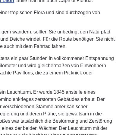
e León
taufte man ihn auch Cape of Florida.
einer tropischen Flora und sind durchzogen von
e gern wandern, sollten Sie unbedingt den Naturpfad
und Deiche windet. Für die Route benötigen Sie nicht
e auch mit dem Fahrrad fahren.
gstens ein paar Stunden in vollkommener Entspannung
 Kilometer und wird gleichermaßen von Einwohnern
achte Pavillons, die zu einem Picknick oder
ein Leuchtturm. Er wurde 1845 anstelle eines
inolenkrieges zerstörten Gebäudes erbaut. Der
der verschiedenen Stämme amerikanischer
egierung und deren Pläne, sie gewaltsam in die
oßes war tatsächlich die Bestürmung und Zerstörung
eines der beiden Wächter. Der Leuchtturm mit der