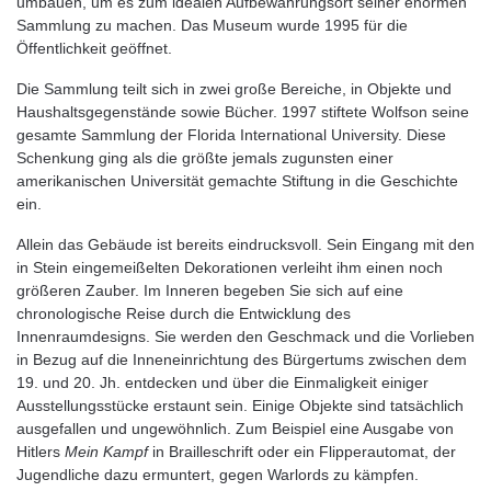
umbauen, um es zum idealen Aufbewahrungsort seiner enormen
Sammlung zu machen. Das Museum wurde 1995 für die
Öffentlichkeit geöffnet.
Die Sammlung teilt sich in zwei große Bereiche, in Objekte und
Haushaltsgegenstände sowie Bücher. 1997 stiftete Wolfson seine
gesamte Sammlung der Florida International University. Diese
Schenkung ging als die größte jemals zugunsten einer
amerikanischen Universität gemachte Stiftung in die Geschichte
ein.
Allein das Gebäude ist bereits eindrucksvoll. Sein Eingang mit den
in Stein eingemeißelten Dekorationen verleiht ihm einen noch
größeren Zauber. Im Inneren begeben Sie sich auf eine
chronologische Reise durch die Entwicklung des
Innenraumdesigns. Sie werden den Geschmack und die Vorlieben
in Bezug auf die Inneneinrichtung des Bürgertums zwischen dem
19. und 20. Jh. entdecken und über die Einmaligkeit einiger
Ausstellungsstücke erstaunt sein. Einige Objekte sind tatsächlich
ausgefallen und ungewöhnlich. Zum Beispiel eine Ausgabe von
Hitlers
Mein Kampf
in Brailleschrift oder ein Flipperautomat, der
Jugendliche dazu ermuntert, gegen Warlords zu kämpfen.