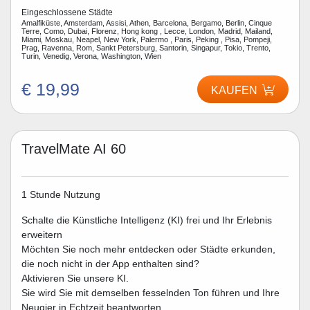
Eingeschlossene Städte
Amalfiküste, Amsterdam, Assisi, Athen, Barcelona, Bergamo, Berlin, Cinque
Terre, Como, Dubai, Florenz, Hong kong , Lecce, London, Madrid, Mailand,
Miami, Moskau, Neapel, New York, Palermo , Paris, Peking , Pisa, Pompeji,
Prag, Ravenna, Rom, Sankt Petersburg, Santorin, Singapur, Tokio, Trento,
Turin, Venedig, Verona, Washington, Wien
€ 19,99
KAUFEN
TravelMate AI 60
1 Stunde Nutzung
Schalte die Künstliche Intelligenz (KI) frei und Ihr Erlebnis
erweitern
Möchten Sie noch mehr entdecken oder Städte erkunden,
die noch nicht in der App enthalten sind?
Aktivieren Sie unsere KI.
Sie wird Sie mit demselben fesselnden Ton führen und Ihre
Neugier in Echtzeit beantworten.