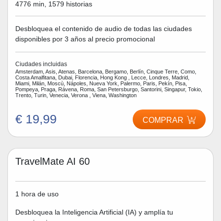
4776 min, 1579 historias
Desbloquea el contenido de audio de todas las ciudades
disponibles por 3 años al precio promocional
Ciudades incluidas
Amsterdam, Asis, Atenas, Barcelona, Bergamo, Berlín, Cinque Terre, Como,
Costa Amalfitana, Dubai, Florencia, Hong Kong , Lecce, Londres, Madrid,
Miami, Milán, Moscù, Nápoles, Nueva York, Palermo, Paris, Pekín, Pisa,
Pompeya, Praga, Rávena, Roma, San Petersburgo, Santorini, Singapur, Tokio,
Trento, Turin, Venecia, Verona , Viena, Washington
€ 19,99
COMPRAR
TravelMate AI 60
1 hora de uso
Desbloquea la Inteligencia Artificial (IA) y amplía tu