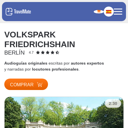
VOLKSPARK
FRIEDRICHSHAIN
BERLÍN
4.7
Audioguías originales
escritas por
autores expertos
y narradas por
locutores profesionales
.
COMPRAR
2:30