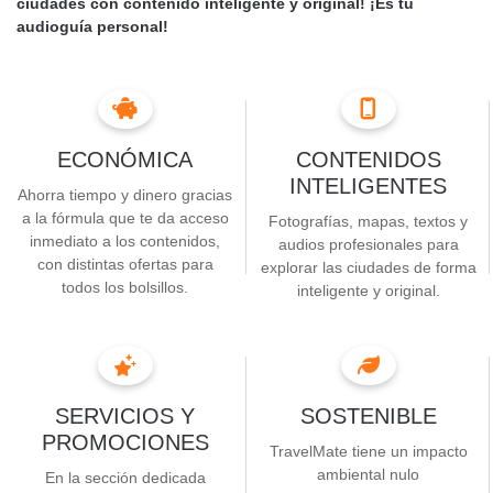
ciudades con contenido inteligente y original! ¡Es tu
estadio completamente
audioguía personal!
hecho de mármol?
Descúbrelo con TravelMate. Juega, diviértete y aprende las
curiosidades más sorprendentes sobre los lugares con los que
sueñas.
ECONÓMICA
CONTENIDOS
INTELIGENTES
Ahorra tiempo y dinero gracias
a la fórmula que te da acceso
Fotografías, mapas, textos y
inmediato a los contenidos,
audios profesionales para
con distintas ofertas para
explorar las ciudades de forma
todos los bolsillos.
inteligente y original.
SERVICIOS Y
SOSTENIBLE
PROMOCIONES
TravelMate tiene un impacto
ambiental nulo
En la sección dedicada