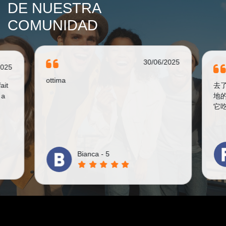
DE NUESTRA
COMUNIDAD
30/06/2025
2025
ottima
ait
去了
 a
地
它
Bianca - 5