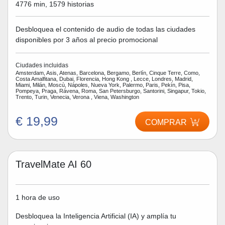
4776 min, 1579 historias
Desbloquea el contenido de audio de todas las ciudades
disponibles por 3 años al precio promocional
Ciudades incluidas
Amsterdam, Asis, Atenas, Barcelona, Bergamo, Berlín, Cinque Terre, Como,
Costa Amalfitana, Dubai, Florencia, Hong Kong , Lecce, Londres, Madrid,
Miami, Milán, Moscù, Nápoles, Nueva York, Palermo, Paris, Pekín, Pisa,
Pompeya, Praga, Rávena, Roma, San Petersburgo, Santorini, Singapur, Tokio,
Trento, Turin, Venecia, Verona , Viena, Washington
€ 19,99
COMPRAR
TravelMate AI 60
1 hora de uso
Desbloquea la Inteligencia Artificial (IA) y amplía tu