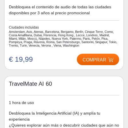
Desbloquea el contenido de audio de todas las ciudades
disponibles por 3 años al precio promocional
Ciudades incluidas
Amsterdam, Asis, Atenas, Barcelona, Bergamo, Berlín, Cinque Terre, Como,
Costa Amalfitana, Dubai, Florencia, Hong Kong , Lecce, Londres, Madrid,
Miami, Milán, Moscù, Nápoles, Nueva York, Palermo, Paris, Pekín, Pisa,
Pompeya, Praga, Rávena, Roma, San Petersburgo, Santorini, Singapur, Tokio,
Trento, Turin, Venecia, Verona , Viena, Washington
€ 19,99
COMPRAR
TravelMate AI 60
1 hora de uso
Desbloquea la Inteligencia Artificial (IA) y amplía tu
experiencia
¿Quieres explorar aún más o descubrir ciudades que aún no