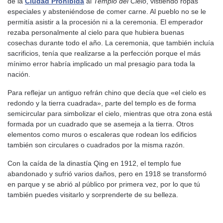
de la
Ciudad Prohibida
al
Templo del Cielo
, vistiendo ropas
especiales y absteniéndose de comer carne. Al pueblo no se le
permitía asistir a la procesión ni a la ceremonia. El emperador
rezaba personalmente al cielo para que hubiera buenas
cosechas durante todo el año. La ceremonia, que también incluía
sacrificios, tenía que realizarse a la perfección porque el más
mínimo error habría implicado un mal presagio para toda la
nación.
Para reflejar un antiguo refrán chino que decía que «el cielo es
redondo y la tierra cuadrada», parte del templo es de forma
semicircular para simbolizar el cielo, mientras que otra zona está
formada por un cuadrado que se asemeja a la tierra. Otros
elementos como muros o escaleras que rodean los edificios
también son circulares o cuadrados por la misma razón.
Con la caída de la dinastía Qing en 1912, el templo fue
abandonado y sufrió varios daños, pero en 1918 se transformó
en parque y se abrió al público por primera vez, por lo que tú
también puedes visitarlo y sorprenderte de su belleza.