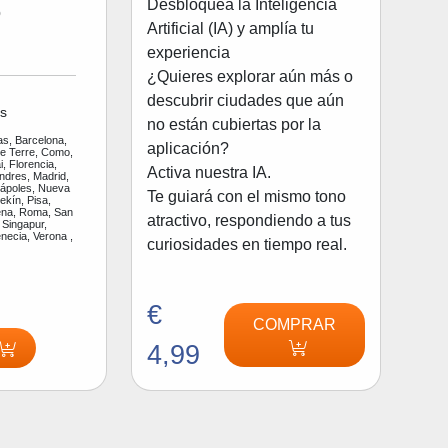
Desbloquea la Inteligencia
o
Artificial (IA) y amplía tu
experiencia
¿Quieres explorar aún más o
descubrir ciudades que aún
s
no están cubiertas por la
as, Barcelona,
aplicación?
ue Terre, Como,
, Florencia,
Activa nuestra IA.
ndres, Madrid,
Nápoles, Nueva
Te guiará con el mismo tono
ekín, Pisa,
na, Roma, San
atractivo, respondiendo a tus
 Singapur,
enecia, Verona ,
curiosidades en tiempo real.
€
COMPRAR
4,99