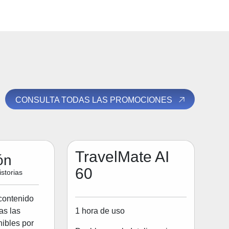
CONSULTA TODAS LAS PROMOCIONES
TravelMate AI
ón
60
storias
contenido
1 hora de uso
as las
ibles por