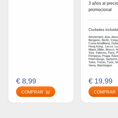
3 años al preci
promocional
Ciudades incluida
Amsterdam, Asis, Aten
Bergamo, Berlín, Cinq
Costa Amalfitana, Dubai
Hong Kong , Lecce, Lo
Miami, Milán, Moscù, 
York, Palermo, Paris, P
Pompeya, Praga, Ráve
Petersburgo, Santorini,
Tokio, Trento, Turin, V
Viena, Washington
€ 8,99
€ 19,99
COMPRAR
COMPRAR