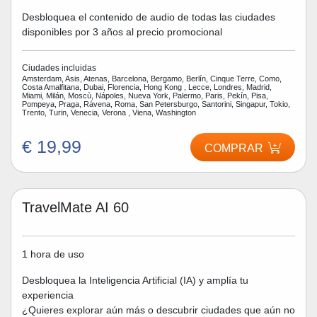
Desbloquea el contenido de audio de todas las ciudades
disponibles por 3 años al precio promocional
Ciudades incluidas
Amsterdam, Asis, Atenas, Barcelona, Bergamo, Berlín, Cinque Terre, Como,
Costa Amalfitana, Dubai, Florencia, Hong Kong , Lecce, Londres, Madrid,
Miami, Milán, Moscù, Nápoles, Nueva York, Palermo, Paris, Pekín, Pisa,
Pompeya, Praga, Rávena, Roma, San Petersburgo, Santorini, Singapur, Tokio,
Trento, Turin, Venecia, Verona , Viena, Washington
€ 19,99
COMPRAR
TravelMate AI 60
1 hora de uso
Desbloquea la Inteligencia Artificial (IA) y amplía tu
experiencia
¿Quieres explorar aún más o descubrir ciudades que aún no