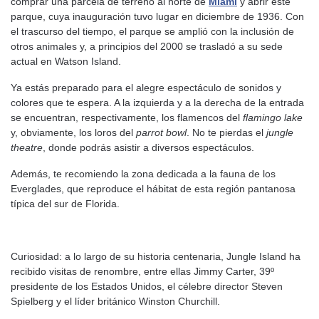
comprar una parcela de terreno al norte de
Miami
y abrir este
parque, cuya inauguración tuvo lugar en diciembre de 1936. Con
el trascurso del tiempo, el parque se amplió con la inclusión de
otros animales y, a principios del 2000 se trasladó a su sede
actual en Watson Island.
Ya estás preparado para el alegre espectáculo de sonidos y
colores que te espera. A la izquierda y a la derecha de la entrada
se encuentran, respectivamente, los flamencos del
flamingo lake
y, obviamente, los loros del
parrot bowl
. No te pierdas el
jungle
theatre
, donde podrás asistir a diversos espectáculos.
Además, te recomiendo la zona dedicada a la fauna de los
Everglades, que reproduce el hábitat de esta región pantanosa
típica del sur de Florida.
Curiosidad: a lo largo de su historia centenaria, Jungle Island ha
recibido visitas de renombre, entre ellas Jimmy Carter, 39º
presidente de los Estados Unidos, el célebre director Steven
Spielberg y el líder británico Winston Churchill.