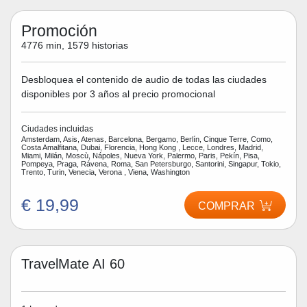
Promoción
4776 min, 1579 historias
Desbloquea el contenido de audio de todas las ciudades
disponibles por 3 años al precio promocional
Ciudades incluidas
Amsterdam, Asis, Atenas, Barcelona, Bergamo, Berlín, Cinque Terre, Como,
Costa Amalfitana, Dubai, Florencia, Hong Kong , Lecce, Londres, Madrid,
Miami, Milán, Moscù, Nápoles, Nueva York, Palermo, Paris, Pekín, Pisa,
Pompeya, Praga, Rávena, Roma, San Petersburgo, Santorini, Singapur, Tokio,
Trento, Turin, Venecia, Verona , Viena, Washington
€ 19,99
COMPRAR
TravelMate AI 60