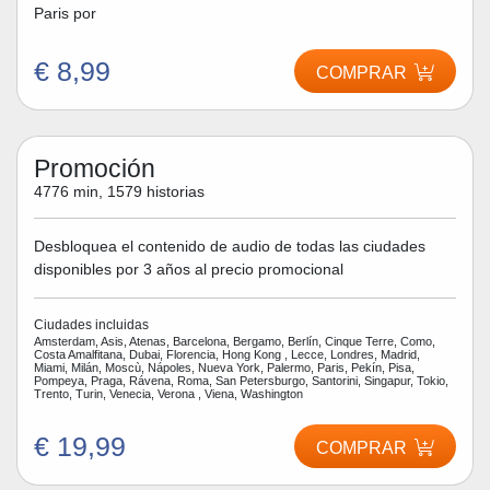
Paris por
€ 8,99
COMPRAR
Promoción
4776 min, 1579 historias
Desbloquea el contenido de audio de todas las ciudades
disponibles por 3 años al precio promocional
Ciudades incluidas
Amsterdam, Asis, Atenas, Barcelona, Bergamo, Berlín, Cinque Terre, Como,
Costa Amalfitana, Dubai, Florencia, Hong Kong , Lecce, Londres, Madrid,
Miami, Milán, Moscù, Nápoles, Nueva York, Palermo, Paris, Pekín, Pisa,
Pompeya, Praga, Rávena, Roma, San Petersburgo, Santorini, Singapur, Tokio,
Trento, Turin, Venecia, Verona , Viena, Washington
€ 19,99
COMPRAR