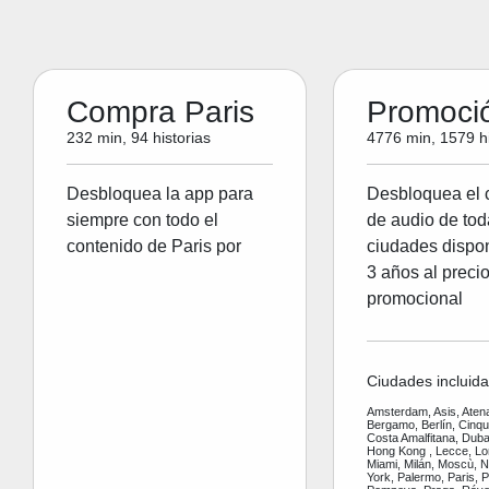
Compra Paris
Promoci
232 min, 94 historias
4776 min, 1579 hi
Desbloquea la app para
Desbloquea el 
siempre con todo el
de audio de tod
contenido de Paris por
ciudades dispon
3 años al preci
promocional
Ciudades incluida
Amsterdam, Asis, Aten
Bergamo, Berlín, Cinq
Costa Amalfitana, Dubai
Hong Kong , Lecce, Lo
Miami, Milán, Moscù, 
York, Palermo, Paris, P