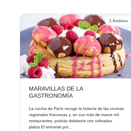
1 Archivo
AVILLAS DE LA
TORRE 
TRONOMÍA
Imitadísima, 
nombre de s
ina de París recoge la historia de las cocinas
asciende haci
ales francesas y, en sus más de nueve mil
antigua plaz
rantes, podrás deleitarte con refinados
El entrante por...