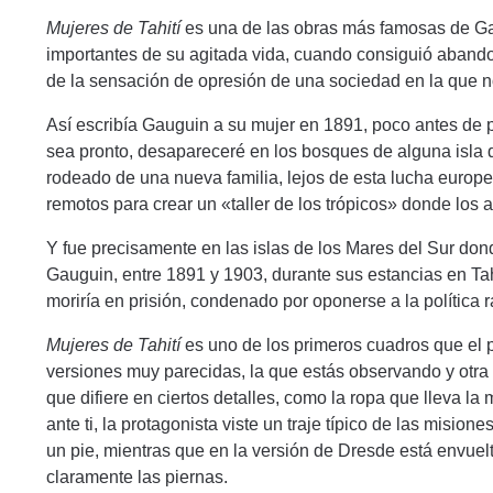
Mujeres de Tahití
es una de las obras más famosas de G
importantes de su agitada vida, cuando consiguió aban
de la sensación de opresión de una sociedad en la que n
Así escribía Gauguin a su mujer en 1891, poco antes de pa
sea pronto, desapareceré en los bosques de alguna isla de
rodeado de una nueva familia, lejos de esta lucha europe
remotos para crear un «taller de los trópicos» donde los a
Y fue precisamente en las islas de los Mares del Sur dond
Gauguin, entre 1891 y 1903, durante sus estancias en Tah
moriría en prisión, condenado por oponerse a la política r
Mujeres de Tahití
es uno de los primeros cuadros que el pi
versiones muy parecidas, la que estás observando y otr
que difiere en ciertos detalles, como la ropa que lleva la
ante ti, la protagonista viste un traje típico de las mision
un pie, mientras que en la versión de Dresde está envuelt
claramente las piernas.