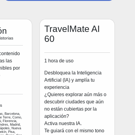
TravelMate AI
ón
60
storias
contenido
1 hora de uso
as las
ibles por
Desbloquea la Inteligencia
o
Artificial (IA) y amplía tu
experiencia
¿Quieres explorar aún más o
descubrir ciudades que aún
s
no están cubiertas por la
as, Barcelona,
aplicación?
ue Terre, Como,
, Florencia,
Activa nuestra IA.
ndres, Madrid,
Nápoles, Nueva
Te guiará con el mismo tono
ekín, Pisa,