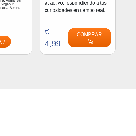
na, Roma, San
atractivo, respondiendo a tus
 Singapur,
enecia, Verona ,
curiosidades en tiempo real.
€
COMPRAR
4,99