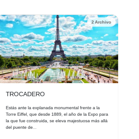
2 Archivo
O
CAMPOS ELÍSE
anada monumental frente a la
"Les Champs" (Los Campo
esde 1889, el año de la Expo para
los parisinos, han sido 
da, se eleva majestuosa más allá
la "grandeur" de Francia 
de París en...