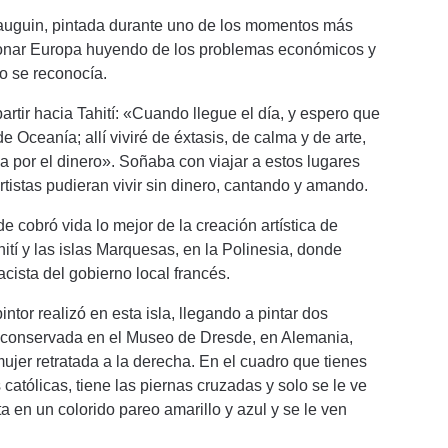
auguin, pintada durante uno de los momentos más
donar Europa huyendo de los problemas económicos y
o se reconocía.
rtir hacia Tahití: «Cuando llegue el día, y espero que
 Oceanía; allí viviré de éxtasis, de calma y de arte,
a por el dinero». Soñaba con viajar a estos lugares
rtistas pudieran vivir sin dinero, cantando y amando.
e cobró vida lo mejor de la creación artística de
ití y las islas Marquesas, en la Polinesia, donde
acista del gobierno local francés.
ntor realizó en esta isla, llegando a pintar dos
a conservada en el Museo de Dresde, en Alemania,
 mujer retratada a la derecha. En el cuadro que tienes
es católicas, tiene las piernas cruzadas y solo se le ve
a en un colorido pareo amarillo y azul y se le ven