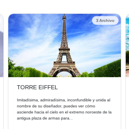
3 Archivo
EIFFEL
TROCADER
admiradísima, inconfundible y unida al
Estás ante la expl
u diseñador, puedes ver cómo
Torre Eiffel, que d
a el cielo en el extremo noroeste de la
la que fue construi
a de armas para...
del puente de...