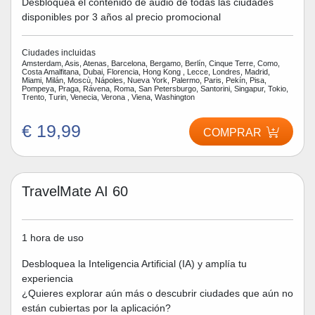
Desbloquea el contenido de audio de todas las ciudades
disponibles por 3 años al precio promocional
Ciudades incluidas
Amsterdam, Asis, Atenas, Barcelona, Bergamo, Berlín, Cinque Terre, Como,
Costa Amalfitana, Dubai, Florencia, Hong Kong , Lecce, Londres, Madrid,
Miami, Milán, Moscù, Nápoles, Nueva York, Palermo, Paris, Pekín, Pisa,
Pompeya, Praga, Rávena, Roma, San Petersburgo, Santorini, Singapur, Tokio,
Trento, Turin, Venecia, Verona , Viena, Washington
€ 19,99
COMPRAR
TravelMate AI 60
1 hora de uso
Desbloquea la Inteligencia Artificial (IA) y amplía tu
experiencia
¿Quieres explorar aún más o descubrir ciudades que aún no
están cubiertas por la aplicación?