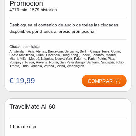
Promoción
4776 min, 1579 historias
Desbloquea el contenido de audio de todas las ciudades
disponibles por 3 años al precio promocional
Ciudades incluidas
Amsterdam, Asis, Atenas, Barcelona, Bergamo, Berlín, Cinque Terre, Como,
Costa Amalfitana, Dubai, Florencia, Hong Kong , Lecce, Londres, Madrid,
Miami, Milán, Moscù, Nápoles, Nueva York, Palermo, Paris, Pekín, Pisa,
Pompeya, Praga, Rávena, Roma, San Petersburgo, Santorini, Singapur, Tokio,
Trento, Turin, Venecia, Verona , Viena, Washington
€ 19,99
COMPRAR
TravelMate AI 60
1 hora de uso