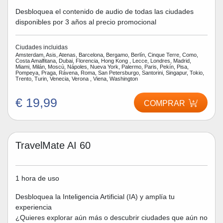
Desbloquea el contenido de audio de todas las ciudades
disponibles por 3 años al precio promocional
Ciudades incluidas
Amsterdam, Asis, Atenas, Barcelona, Bergamo, Berlín, Cinque Terre, Como,
Costa Amalfitana, Dubai, Florencia, Hong Kong , Lecce, Londres, Madrid,
Miami, Milán, Moscù, Nápoles, Nueva York, Palermo, Paris, Pekín, Pisa,
Pompeya, Praga, Rávena, Roma, San Petersburgo, Santorini, Singapur, Tokio,
Trento, Turin, Venecia, Verona , Viena, Washington
€ 19,99
COMPRAR
TravelMate AI 60
1 hora de uso
Desbloquea la Inteligencia Artificial (IA) y amplía tu
experiencia
¿Quieres explorar aún más o descubrir ciudades que aún no