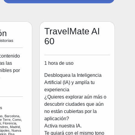
TravelMate AI
ón
60
storias
contenido
1 hora de uso
as las
ibles por
Desbloquea la Inteligencia
o
Artificial (IA) y amplía tu
experiencia
¿Quieres explorar aún más o
descubrir ciudades que aún
s
no están cubiertas por la
as, Barcelona,
aplicación?
ue Terre, Como,
, Florencia,
Activa nuestra IA.
ndres, Madrid,
Nápoles, Nueva
Te guiará con el mismo tono
ekín, Pisa,