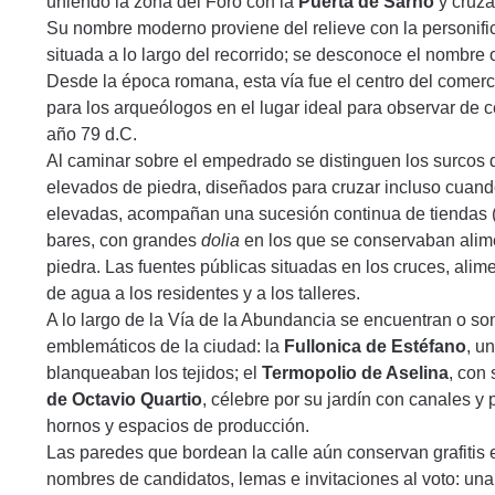
uniendo la zona del Foro con la
Puerta de Sarno
y cruza
Su nombre moderno proviene del relieve con la personif
situada a lo largo del recorrido; se desconoce el nombre or
Desde la época romana, esta vía fue el centro del comercio
para los arqueólogos en el lugar ideal para observar de c
año 79 d.C.
Al caminar sobre el empedrado se distinguen los surcos 
elevados de piedra, diseñados para cruzar incluso cuando 
elevadas, acompañan una sucesión continua de tiendas 
bares, con grandes
dolia
en los que se conservaban alim
piedra. Las fuentes públicas situadas en los cruces, alim
de agua a los residentes y a los talleres.
A lo largo de la Vía de la Abundancia se encuentran o so
emblemáticos de la ciudad: la
Fullonica de Estéfano
, u
blanqueaban los tejidos; el
Termopolio de Aselina
, con
de Octavio Quartio
, célebre por su jardín con canales y 
hornos y espacios de producción.
Las paredes que bordean la calle aún conservan grafitis e
nombres de candidatos, lemas e invitaciones al voto: un