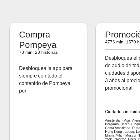
Compra
Promoci
4776 min, 1579 hi
Pompeya
73 min, 28 historias
Desbloquea el 
de audio de tod
Desbloquea la app para
ciudades dispon
siempre con todo el
3 años al preci
contenido de Pompeya
promocional
por
Ciudades incluida
Amsterdam, Asis, Aten
Bergamo, Berlín, Cinq
Costa Amalfitana, Dubai
Hong Kong , Lecce, Lo
Miami, Milán, Moscù, 
York, Palermo, Paris, P