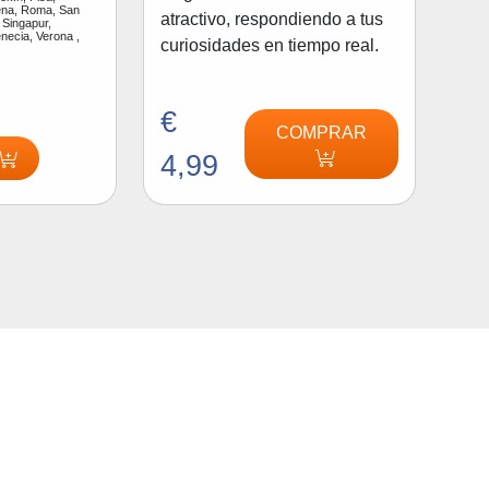
na, Roma, San
atractivo, respondiendo a tus
 Singapur,
enecia, Verona ,
curiosidades en tiempo real.
€
COMPRAR
4,99