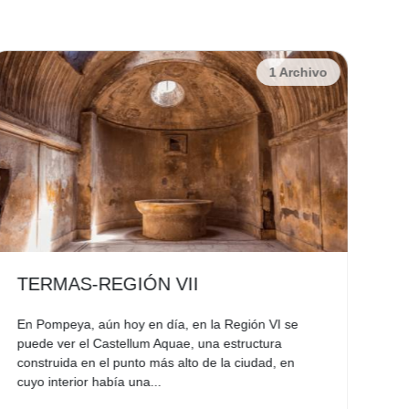
1 Archivo
TERMAS-REGIÓN VII
T
En Pompeya, aún hoy en día, en la Región VI se
Dur
puede ver el Castellum Aquae, una estructura
des
construida en el punto más alto de la ciudad, en
vot
cuyo interior había una...
Arq