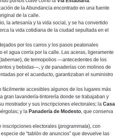
ndo puntos clave como la
Vía Estabiana
.
icación de la Abundancia encontrado en una fuente
iginal de la calle.
, la artesanía y la vida social, y se ha convertido
erca la vida cotidiana de la ciudad sepultada en el
dejados por los carros y los pasos peatonales
el agua corría por la calle. Las aceras, ligeramente
(
tabernae
), de termopolios —antecedentes de los
entos y bebidas—, y de panaderías con molinos de
entadas por el acueducto, garantizaban el suministro
n fácilmente accesibles algunos de los lugares más
na gran lavandería-tintorería donde se trabajaban y
 su mostrador y sus inscripciones electorales; la
Casa
pérgolas; y la
Panadería de Modesto
, que conserva
 inscripciones electorales (
programmata
), con
a especie de “tablón de anuncios” que devuelve las